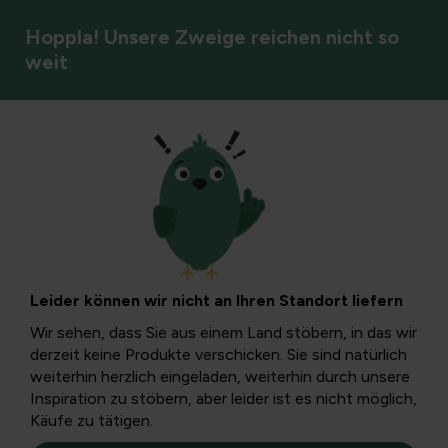
Hoppla! Unsere Zweige reichen nicht so
weit
Gartenstile & Atmosphäre
Schritt-für-Schritt-
Plan für einen
Leider können wir nicht an Ihren Standort liefern
natürlichen Garten
Wir sehen, dass Sie aus einem Land stöbern, in das wir
derzeit keine Produkte verschicken. Sie sind natürlich
weiterhin herzlich eingeladen, weiterhin durch unsere
Die Idee hinter einem natürlichen Garten ist einfach: Die
Inspiration zu stöbern, aber leider ist es nicht möglich,
Natur ihren Lauf nehmen lassen und sie mit kleinen
Käufe zu tätigen.
Eingriffen unterstützen. Befolgen Sie unsere Tipps und