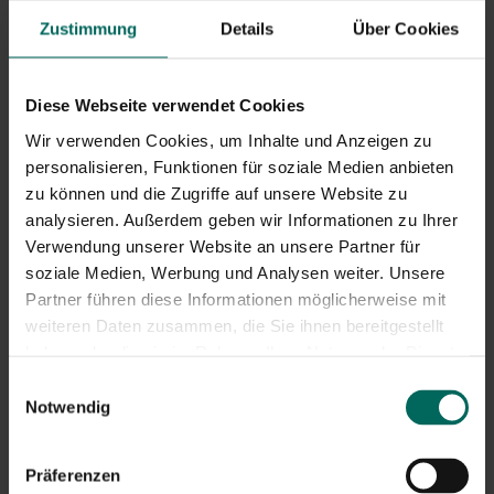
Zustimmung
Details
Über Cookies
Diese Webseite verwendet Cookies
Wir verwenden Cookies, um Inhalte und Anzeigen zu
personalisieren, Funktionen für soziale Medien anbieten
zu können und die Zugriffe auf unsere Website zu
analysieren. Außerdem geben wir Informationen zu Ihrer
Verwendung unserer Website an unsere Partner für
soziale Medien, Werbung und Analysen weiter. Unsere
3. Pflanze dein eigenes Gemüse an
Partner führen diese Informationen möglicherweise mit
weiteren Daten zusammen, die Sie ihnen bereitgestellt
Gemüsegärtnern ist nicht nur ein spaßiges Hobby,
haben oder die sie im Rahmen Ihrer Nutzung der Dienste
sondern sorgt auch für eine köstliche Ernte. Wählen Sie
gesammelt haben.
eine Mischung aus Gemüse, Obst, Kräutern und
Einwilligungsauswahl
Nektarpflanzen und lassen Sie die Natur ihre Arbeit
Notwendig
machen. Nektarpflanzen ziehen Bienen und
Schmetterlinge an, die helfen, Ihre Pflanzen zu
Präferenzen
bestäuben. Sie können sogar Gemüse in einem kleinen