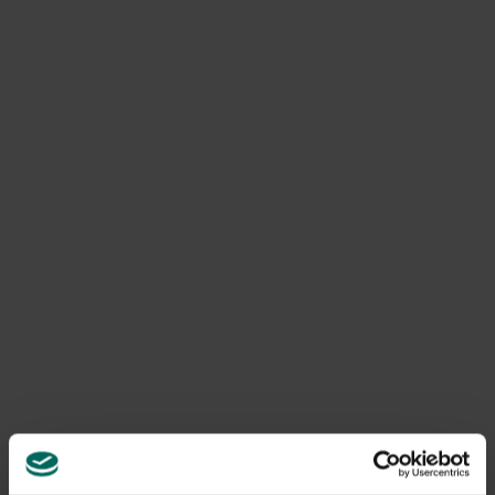
2. Einen Süßigkeiten- und
Pflückengarten anlegen
Pflanzen Sie einige Beerenbüsche
an einem sonnigen
Ort und wählen Sie einheimische Sorten wie Himbeeren,
Blaubeeren, Brombeeren und Erdbeeren. So können Sie
mit den Kindern köstliches Obst in Ihrem eigenen Garten
pflücken! Darüber hinaus ziehen diese Pflanzen
zahlreiche nützliche Insekten an, die eine bessere
Bestäubung gewährleisten.
Möchtest du die Bestäubung noch mehr anregen? Dann
häng ein Bienenhotel an einem sonnigen Ort. Sei kreativ!
Selbst in einem kleinen Stadtgarten können Sie
fruchttragende Pflanzen in einem Blumenkasten, einer
Palette oder einem Fass lagern.