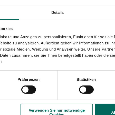
 die eine
 wird dadurch eine
Details
Wirklichkeit und
einlich nur eine
Cookies
nhalte und Anzeigen zu personalisieren, Funktionen für soziale
lem Grün;
Eine
asierte,
Website zu analysieren. Außerdem geben wir Informationen zu I
e
spenden den
r soziale Medien, Werbung und Analysen weiter. Unsere Partner
 Zonen gibt es eine
 Daten zusammen, die Sie ihnen bereitgestellt haben oder die s
en Stauden
wie
n.
 Fargesia-Art –
sorgt
ewegung bei der
monaten auch einen
Präferenzen
Statistiken
ndestens zwei
räch mit dem Kunden –
 Das Prinzip der
uren, die Ziergräser
Verwenden Sie nur notwendige
A
Cookies