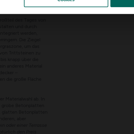
zeit attraktiv
, nur
dert.
roßteil des Tages von
estalten und durch
 integriert werden,
ringern. Die Ziegel
ergraszone, um das
on Trittsteinen zu
bis knapp über die
ein anderes Material
decker –
en die große Fläche
r Materialwahl ab. In
, grobe Betonplatten
n, glatten Betonplatten
nderen, aber
n oder einer Terrasse
türlich den Preis