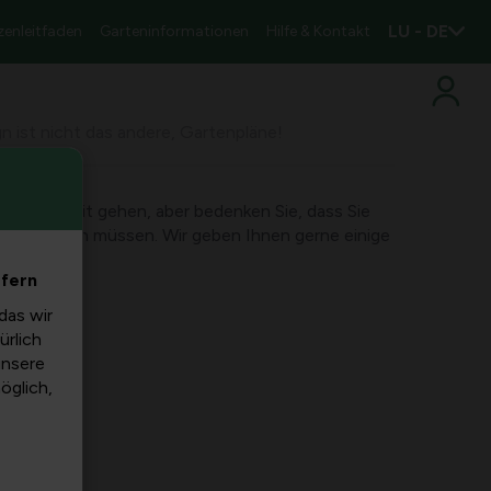
LU - DE
zenleitfaden
Garteninformationen
Hilfe & Kontakt
n ist nicht das andere, Gartenpläne!
an sehr weit gehen, aber bedenken Sie, dass Sie
eis rechnen müssen. Wir geben Ihnen gerne einige
efern
das wir
ürlich
unsere
möglich,