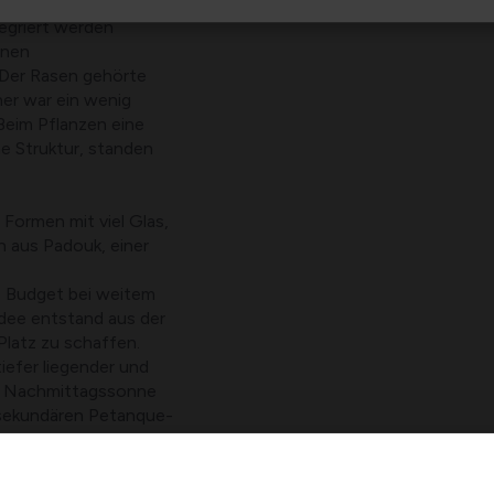
nzte Gartenecke zu
tegriert werden
enen
Der Rasen gehörte
her war ein wenig
Beim Pflanzen eine
e Struktur, standen
 Formen mit viel Glas,
n aus Padouk, einer
e Budget bei weitem
Idee entstand aus der
latz zu schaffen.
iefer liegender und
ie Nachmittagssonne
 sekundären Petanque-
die Sonne genießen