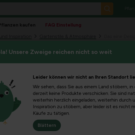
Pflan
Pflanzen kaufen
FAQ Einstellung
nd Inspiration
Gartenstile & Atmosphäre
Das eine Desig
a! Unsere Zweige reichen nicht so weit
Sie können in Ihrem Gartenpl
ist nicht
bald mit einem sehr hohen Pr
Tipps.
tenpläne!
Leider können wir nicht an Ihren Standort li
Wir sehen, dass Sie aus einem Land stöbern, in 
derzeit keine Produkte verschicken. Sie sind nat
weiterhin herzlich eingeladen, weiterhin durch 
Inspiration zu stöbern, aber leider ist es nicht 
e und entspannende
Käufe zu tätigen.
ät sehr weit kommen,
reis rechnen wirst.
Blättern
, einen Teil eines