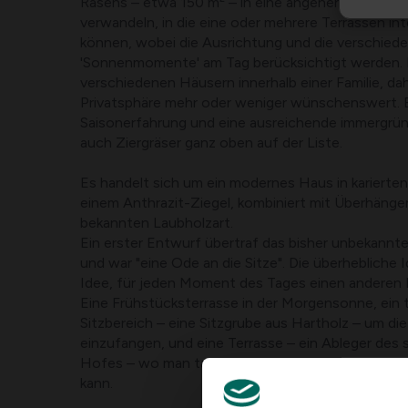
Rasens – etwa 150 m² – in eine angenehm bepfla
verwandeln, in die eine oder mehrere Terrassen in
können, wobei die Ausrichtung und die verschied
'Sonnenmomente' am Tag berücksichtigt werden. 
verschiedenen Häusern innerhalb einer Familie, da
Privatsphäre mehr oder weniger wünschenswert. 
Saisonerfahrung und eine ausreichende immergrün
auch Ziergräser ganz oben auf der Liste.
Es handelt sich um ein modernes Haus in karierten
einem Anthrazit-Ziegel, kombiniert mit Überhänge
bekannten Laubholzart.
Ein erster Entwurf übertraf das bisher unbekannt
und war "eine Ode an die Sitze". Die überhebliche 
Idee, für jeden Moment des Tages einen anderen P
Eine Frühstücksterrasse in der Morgensonne, ein t
Sitzbereich – eine Sitzgrube aus Hartholz – um d
einzufangen, und eine Terrasse – ein Ableger des
Hofes – wo man tagsüber und besonders abends 
kann.