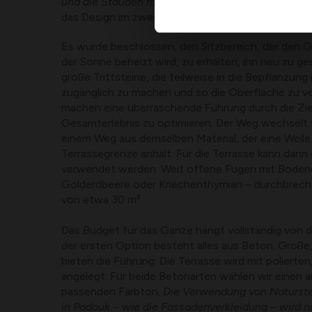
und die Stauden machen das Ganze in jeder Jahres
das Design im zweiten Vorschlag wird leicht verän
Es wurde beschlossen, den Sitzbereich, der den G
der Sonne beheizt wird, zu erhalten, ihn neu zu g
große Trittsteine, die teilweise in die Bepflanzung
zugänglich zu machen und so die Oberfläche zu ver
machen eine überraschende Führung durch die Zi
Gesamterlebnis zu optimieren. Der Weg wechselt v
einem Weg aus demselben Material, der eine Weile 
Terrassegrenze anhält. Für die Terrasse kann dann 
verwendet werden. Weit offene Fugen mit Boden
Golderdbeere oder Kriechenthymian – durchbrech
von etwa 30 m².
Das Budget für das Ganze hängt vollständig von de
der ersten Option besteht alles aus Beton. Große
bieten die Führung. Die Terrasse wird mit polierte
angelegt. Für beide Betonarten wählen wir einen a
passenden Farbton.
Die Verwendung von Naturstei
in Padouk – wie die Fassadenverkleidung – wird na