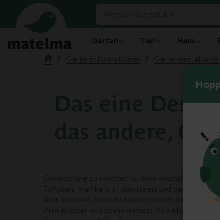
Garten
Tier
Haus
Garteninformationen
Gartengestaltung u
Hoppl
Das eine Design 
das andere, Gar
Gartenpläne zu machen ist eine spaßige, kreativ
Tätigkeit.
Man kann in den Ideen und der Kreativit
aber bedenke, dass du bald mit einem sehr hohen P
Zum Beispiel wurde mir kürzlich freie Hand gewährt