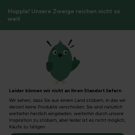
Hoppla! Unsere Zweige reichen nicht so
weit
Gartenstile & Atmosphäre
Edialux Cashback-
Aktionen
Leider können wir nicht an Ihren Standort liefern
Entdecken Sie jetzt unser Sortiment an Edialux-
Wir sehen, dass Sie aus einem Land stöbern, in das wir
Produkten und profitieren Sie von verschiedenen
derzeit keine Produkte verschicken. Sie sind natürlich
Cashback-Vorteilen! Nutzen Sie diese Gelegenheit und
weiterhin herzlich eingeladen, weiterhin durch unsere
treffen Sie Ihre Entscheidung schnell.
Inspiration zu stöbern, aber leider ist es nicht möglich,
Käufe zu tätigen.