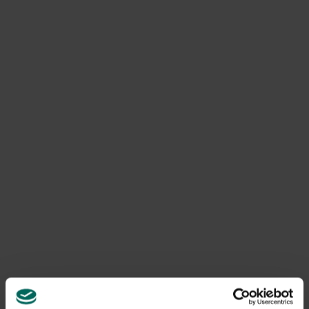
eines der folgenden
Insektenbekämpfungsprodukte kaufen:
Topscore Spray 400 ml – gegen fliegende und
kriechende Insekten
Topscore Spray Anti-ameisen 400 ml – gegen Ameisen
und Ameisenwohner
Zerox PA 400 ml – gegen Mücken und Fliegen
Elizan Tabs Set mit 10 Stücken – Anti-Mücken
Elizan-Nachfüllset mit 30 Stücken – Anti-Mücken-
Effekt
Elizan Combi Gerät + Flüssigkeit – Anti-
Mückenbekämpfung
Elizan-Nachfüllflüssigkeit – Anti-Mücken-Flüssigkeit
Elizan Liquid-Verdampfer mit Flüssigkeit – Anti-
Mücken-Effekt
Wie beantragst du die
Rückerstattung?