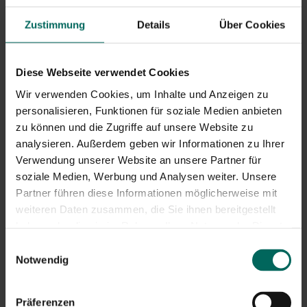
Kaufen Sie ein teilnehmendes Edialux-
Insektenkontrollgerät in unserem Webshop.
Zustimmung
Details
Über Cookies
Füllen Sie das Antragsformular über diesen Link aus
und laden Sie Ihre Rechnung hoch.
Diese Webseite verwendet Cookies
Erhalten Sie Ihre Rückerstattung spätestens innerhalb
Wir verwenden Cookies, um Inhalte und Anzeigen zu
von 30 Tagen.
personalisieren, Funktionen für soziale Medien anbieten
Die Beförderung gilt bis zum 31.08.2024!
zu können und die Zugriffe auf unsere Website zu
analysieren. Außerdem geben wir Informationen zu Ihrer
Verwendung unserer Website an unsere Partner für
soziale Medien, Werbung und Analysen weiter. Unsere
Partner führen diese Informationen möglicherweise mit
weiteren Daten zusammen, die Sie ihnen bereitgestellt
haben oder die sie im Rahmen Ihrer Nutzung der Dienste
gesammelt haben.
Einwilligungsauswahl
Notwendig
Profitieren Sie von 5 € Cashback, wenn Sie
eines der folgenden Produkte gegen
Präferenzen