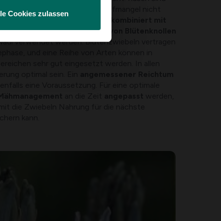
t: Rasengräser können Sauerstoffmangel nicht
lle Cookies zulassen
ährige) Kräutervegetation
, ob
kombiniert mit
ideal
. Eine (begrenzte)
Anzahl von Blütenknollen
 Wadi verwendet werden. Blütenzwiebeln vertragen
ephase, und eine Reihe von Arten können in
reichen sehr gut eingesetzt werden. In allen
rung optimal sein. Ein
angemessener Reichtum
enfalls eine Voraussetzung. Für eine optimale
 Mähmanagement
an die Zeit
angepasst
werden,
mit die Zwiebeln Nahrung für die nächste
chern kann.