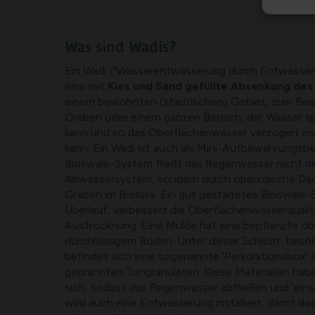
Was sind Wadis?
Ein Wadi ("Wasserentwässerung durch Entwässerung
eine mit
Kies und Sand gefüllte Absenkung des
einem bewohnten (städtischen) Gebiet, zum Beis
Graben oder einem ganzen Bereich, der Wasser spe
kann und so das Oberflächenwasser verzögert in
kann. Ein Wadi ist auch als Mini-Aufbewahrungsbe
Bioswale-System fließt das Regenwasser nicht dir
Abwassersystem, sondern durch oberirdische Da
Gräben im Bioswa. Ein gut gestaltetes Bioswale
Überlauf, verbessert die Oberflächenwasserquali
Austrocknung. Eine Mulde hat eine bepflanzte ob
durchlässigem Boden. Unter dieser Schicht, bes
befindet sich eine sogenannte 'Perkolationsbox' 
gebrannten Tongranulaten. Diese Materialien hab
sich, sodass das Regenwasser abfließen und 'eins
wird auch eine Entwässerung installiert, damit das