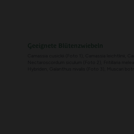
Geeignete Blütenzwiebeln
Camassia cusickii (Foto 1), Camassia leichtlinii, 
Nectaroscordum siculum (Foto 2), Fritillaria meleag
Hybriden, Galanthus nivalis (Foto 3), Muscari bot