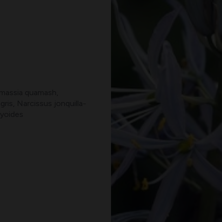
Camassia quamash,
ris, Narcissus jonquilla-
ryoides