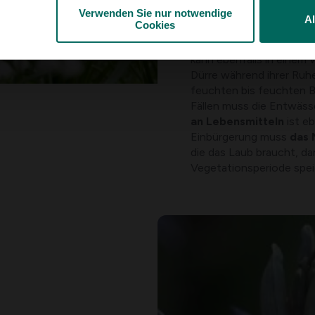
für Wadis nicht geeigne
Verwenden Sie nur notwendige
A
Cookies
verkraften.
Eine (mehrj
Bäumen oder nicht, ist 
kann ebenfalls in einem
Dürre während ihrer Ruh
feuchten bis feuchten Be
Fällen muss die Entwässe
an Lebensmitteln
ist eb
Einbürgerung muss
das
die das Laub braucht, da
Vegetationsperiode spei