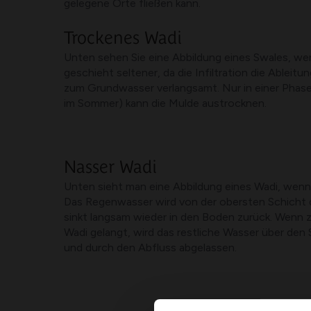
gelegene Orte fließen kann.
Trockenes Wadi
Unten sehen Sie eine Abbildung eines Swales, wenn
geschieht seltener, da die Infiltration die Ablei
zum Grundwasser verlangsamt. Nur in einer Phase
im Sommer) kann die Mulde austrocknen.
Nasser Wadi
Unten sieht man eine Abbildung eines Wadi, wenn
Das Regenwasser wird von der obersten Schicht d
sinkt langsam wieder in den Boden zurück. Wenn z
Wadi gelangt, wird das restliche Wasser über den
und durch den Abfluss abgelassen.