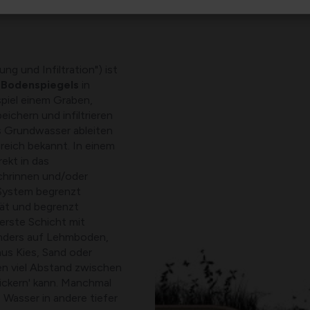
 und Infiltration") ist
 Bodenspiegels
in
piel einem Graben,
ichern und infiltrieren
s Grundwasser ableiten
reich bekannt. In einem
ekt in das
chrinnen und/oder
-System begrenzt
tät und begrenzt
erste Schicht mit
onders auf Lehmboden,
aus Kies, Sand oder
en viel Abstand zwischen
ickern' kann. Manchmal
 Wasser in andere tiefer