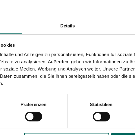
(Natürliche) Bios
Eine
natürlich bepflan
Details
zusätzliche Vorteile: Die
weil nicht nur die Auswa
Pflanzen auch Wasser in 
Cookies
naturfreundliche Mulde 
nhalte und Anzeigen zu personalisieren, Funktionen für soziale
bedeckte Mulde, deren G
Website zu analysieren. Außerdem geben wir Informationen zu I
aufsteigende, blühende 
r soziale Medien, Werbung und Analysen weiter. Unsere Partner
ebenfalls zur urbanen B
 Daten zusammen, die Sie ihnen bereitgestellt haben oder die s
Säugetiere wie Igel hab
n.
Bepflanzung sorgt zudem
mit einem gesunden Boden
bleibt.
Präferenzen
Statistiken
Geeigneter Verb
Pflanzen, die für einen 
Marschpflanzen, aber s
aushalten
können: oft t