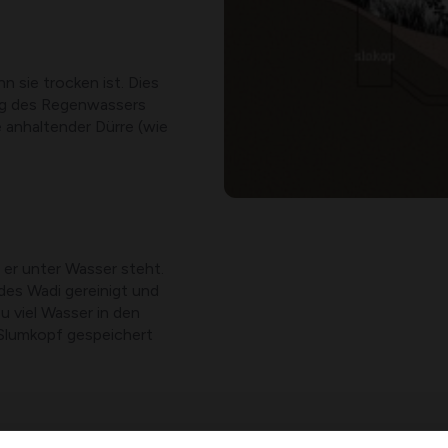
 sie trocken ist. Dies
tung des Regenwassers
 anhaltender Dürre (wie
 er unter Wasser steht.
es Wadi gereinigt und
u viel Wasser in den
 Slumkopf gespeichert