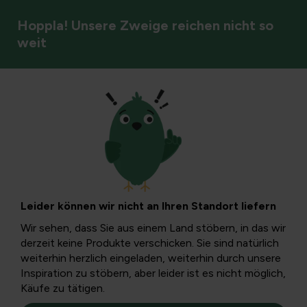
Hoppla! Unsere Zweige reichen nicht so
weit
DIY & Blumenarrangements
Sandgrubenherstell
Tiefe, Materialien u
Leider können wir nicht an Ihren Standort liefern
Pflege
Wir sehen, dass Sie aus einem Land stöbern, in das wir
derzeit keine Produkte verschicken. Sie sind natürlich
weiterhin herzlich eingeladen, weiterhin durch unsere
In diesem Artikel lernen Sie Schritt für Schritt, wie Sie einen 
Inspiration zu stöbern, aber leider ist es nicht möglich,
langlebigen Sandkasten bauen, der jahrelang Freude bereitet.
Käufe zu tätigen.
besprechen, wie tief die Sandmulde sein sollte, welche Mater