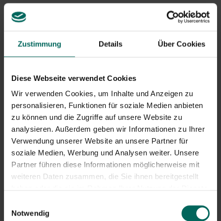
Extreme Belastung kann Risse verursachen und den
Baum aus dem Gleichgewicht bringen
Zustimmung
Details
Über Cookies
Sichere Alternativen und wie man sie
anwendet
Keine durchdringenden Verschlüsse in den Kofferraum
Diese Webseite verwendet Cookies
sind die beste Ausgangsposition. Dann verwenden Sie
Wir verwenden Cookies, um Inhalte und Anzeigen zu
eine Kombination aus Baumankern, breiten Gurten und
personalisieren, Funktionen für soziale Medien anbieten
Befestigungspunkten, die die Last über eine größere
zu können und die Zugriffe auf unsere Website zu
Stammkrone verteilen. So erhalten Sie die Gesundheit
analysieren. Außerdem geben wir Informationen zu Ihrer
des Baumes und die Stabilität der Struktur.
Verwendung unserer Website an unsere Partner für
Ein Baumanker mit breiten Trennwänden verteilt die
soziale Medien, Werbung und Analysen weiter. Unsere
Last um den Stamm
Partner führen diese Informationen möglicherweise mit
Spannen von Halterungen oder Gurten nahe am
weiteren Daten zusammen, die Sie ihnen bereitgestellt
Kofferraum an, ohne einzuschlagen
haben oder die sie im Rahmen Ihrer Nutzung der Dienste
Zum Befestigen des Vogelhauses am Baum: Auf eine
gesammelt haben.
Einwilligungsauswahl
Holzrückenplatte am Baum montieren und
Notwendig
Gurtebefestigungen verwenden