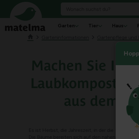
Garten
Tier
Haus
Garteninformationen
Gartenpflege und 
Hoppl
Machen Sie Ihre
Laubkompost mit
aus dem Ga
Es ist Herbst, die Jahreszeit, in der die Natur ihr
Die Bäume bereiten sich auf den nahenden Winter 