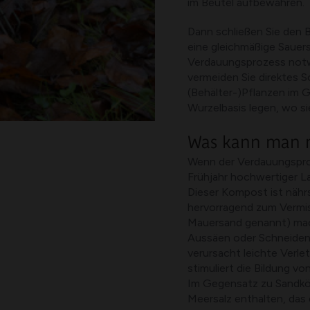
im Beutel aufbewahren.
Dann schließen Sie den B
eine gleichmäßige Sauers
Verdauungsprozess notwe
vermeiden Sie direktes S
(Behälter-)Pflanzen im 
Wurzelbasis legen, wo si
Was kann man 
Wenn der Verdauungsproz
Frühjahr hochwertiger L
Dieser Kompost ist nährs
hervorragend zum Vermi
Mauersand genannt) mach
Aussäen oder Schneiden v
verursacht leichte Verle
stimuliert die Bildung v
Im Gegensatz zu Sandkö
Meersalz enthalten, da