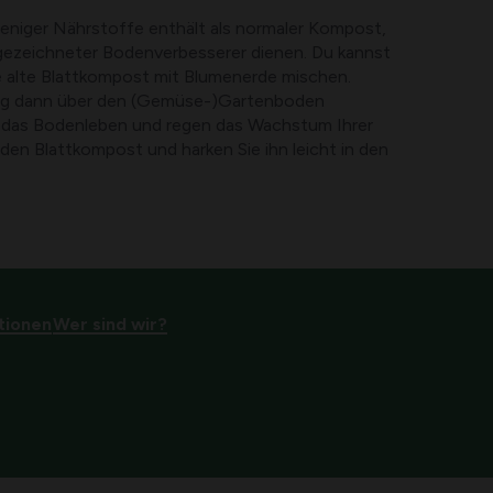
niger Nährstoffe enthält als normaler Kompost,
gezeichneter Bodenverbesserer dienen. Du kannst
 alte Blattkompost mit Blumenerde mischen.
ng dann über den (Gemüse-)Gartenboden
ie das Bodenleben und regen das Wachstum Ihrer
 den Blattkompost und harken Sie ihn leicht in den
tionen
Wer sind wir?