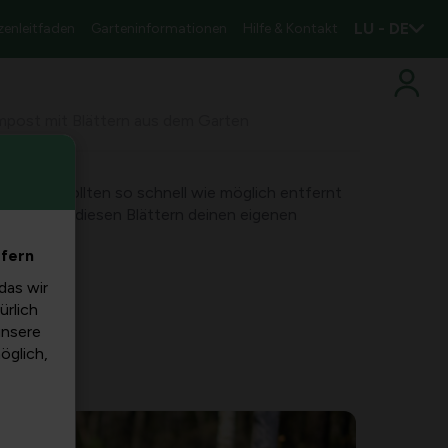
LU - DE
zenleitfaden
Garteninformationen
Hilfe & Kontakt
mpost mit Blättern aus dem Garten
h fallen, sollten so schnell wie möglich entfernt
ss du mit diesen Blättern deinen eigenen
nst?
efern
das wir
ürlich
unsere
möglich,