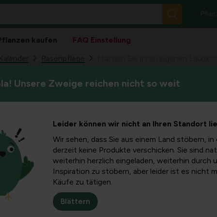
Pflan
Pflanzen kaufen
FAQ Einstellung
Kalender
Rasenpflege
Machen Sie Ihren eigenen Laubko
a! Unsere Zweige reichen nicht so weit
Laub, die auf Rasen oder Teic
n eigenen
werden. Aber wusstest du, da
Blattkompost herstellen kan
 Blättern
Leider können wir nicht an Ihren Standort li
Wir sehen, dass Sie aus einem Land stöbern, in 
rten
derzeit keine Produkte verschicken. Sie sind nat
weiterhin herzlich eingeladen, weiterhin durch 
Inspiration zu stöbern, aber leider ist es nicht 
Käufe zu tätigen.
Blättern
e Verwandlung durchläuft.
vor, ziehen alle