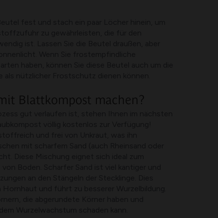
eutel fest und stach ein paar Löcher hinein, um
toffzufuhr zu gewährleisten, die für den
ndig ist. Lassen Sie die Beutel draußen, aber
onnenlicht. Wenn Sie frostempfindliche
Garten haben, können Sie diese Beutel auch um die
e als nützlicher Frostschutz dienen können.
mit Blattkompost machen?
ess gut verlaufen ist, stehen Ihnen im nächsten
aubkompost völlig kostenlos zur Verfügung!
toffreich und frei von Unkraut, was ihn
schen mit scharfem Sand (auch Rheinsand oder
t. Diese Mischung eignet sich ideal zum
on Boden. Scharfer Sand ist viel kantiger und
tzungen an den Stängeln der Stecklinge. Dies
on Hornhaut und führt zu besserer Wurzelbildung.
rnern, die abgerundete Körner haben und
s dem Wurzelwachstum schaden kann.