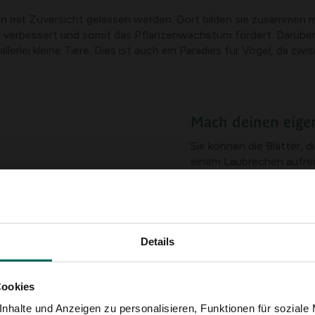
nen mit Zuversicht gelassen werden. Dort bilden sie zusammen 
 verbessert und somit das Pflanzenwachstum fördert. Darüber
lerlei kleine Tiere. Dies ist auch ein Paradies für Vögel, da zw
Mach deinen eig
Sie können die Blätter, 
einem Laubrechen aufrei
eine Komposttonne hast
mit anderem Gartenabfal
wunderschön verrottete
Saison wieder in Ihrem
können. Aber es gibt auc
Details
bodenverbessernden
La
ideal für einen kleinen 
Cookies
Wie arbeitest d
nhalte und Anzeigen zu personalisieren, Funktionen für soziale