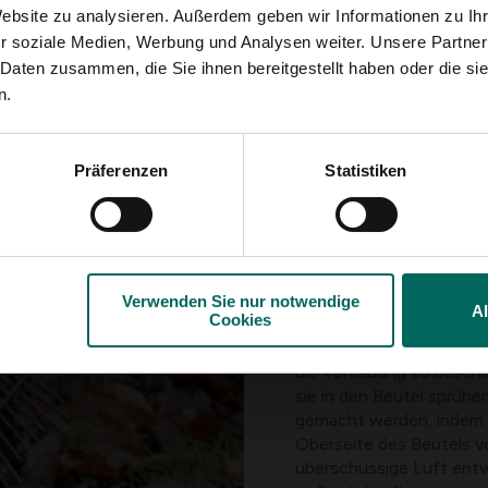
Zunächst ist es wichtig,
Website zu analysieren. Außerdem geben wir Informationen zu I
Blattstaubsauger zu sam
r soziale Medien, Werbung und Analysen weiter. Unsere Partner
sind die Blätter bereits 
 Daten zusammen, die Sie ihnen bereitgestellt haben oder die s
Wir bevorzugen es, Blätt
n.
Kompost umgewandelt we
Laubbäumen wie Weide, P
und so weiter. Blätter 
Präferenzen
Statistiken
aufgrund der darin enth
aber Sie können den Ger
Lavalehl reduzieren.
Die gefallenen Blätter
w
sie noch etwas feucht v
Verwenden Sie nur notwendige
A
Cookies
den Verdauungsprozess. G
oder ähnliches) und füge
die Verdauung zu beschle
sie in den Beutel sprühe
gemacht werden, indem ma
Oberseite des Beutels v
überschüssige Luft entwe