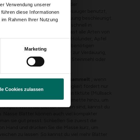
 alle Blätter mit einem Rechen
oder
hrer Verwendung unserer
meln. Wenn du einen Blattstaubsauger benutzt,
 führen diese Informationen
teilweise zerfetzt, was die Verdauung beschleunigt.
ie im Rahmen Ihrer Nutzung
er von Bäumen zu sammeln, die schnell in
rden können. Dazu gehören fast alle Arten von
appel, Linde, Esche, Kastanie, Holunder, Apfel
von Buchen, Platanen und Eichen benötigen
Marketing
altenen Gerbsäuren etwas länger zur Verdauung,
bsäuregehalt durch Zugabe von Steinmehl oder
erden am besten morgens gesammelt
, wenn
om Morgentau sind. Die Feuchtigkeit fördert nur
lle Cookies zulassen
eben Sie die Blätter in eine Plastiktüte (Müllsack
n Sie bei Bedarf eine Handvoll Limette hinzu, um
unigen. Wenn die Blätter trocken sind, kannst du
n. Nasse Blätter können auch viel kompakter
n sie gut presst. Schließen Sie zuerst die
on Hand und drücken Sie die Masse kurz, um
ichen zu lassen. So kannst du viel mehr Blätter