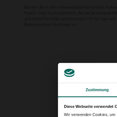
Blätter, die in den Pflanzenrabatten landen, kön
Mulch- oder Humusschicht, die die Bodenqualität
und schaffen einen geschützten Ort für Igel und al
Regenwürmern zu finden ist.
Zustimmung
Diese Webseite verwendet 
Wir verwenden Cookies, um I