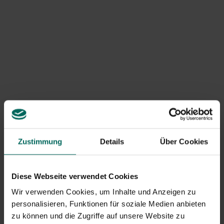
Sie alle Arten von Blumenwiesen aufgelistet.
Welche Blumenmischung wählst du?
Zustimmung
Details
Über Cookies
Einjährige oder mehrjährige
Diese Webseite verwendet Cookies
Blütenmischungen
Wir verwenden Cookies, um Inhalte und Anzeigen zu
Zunächst einmal können Blütensamen in einjährige,
personalisieren, Funktionen für soziale Medien anbieten
zweijährige und mehrjährige Samen unterteilt werden. Wie
zu können und die Zugriffe auf unsere Website zu
der Name schon sagt, leben einjährige Blüten nur eine