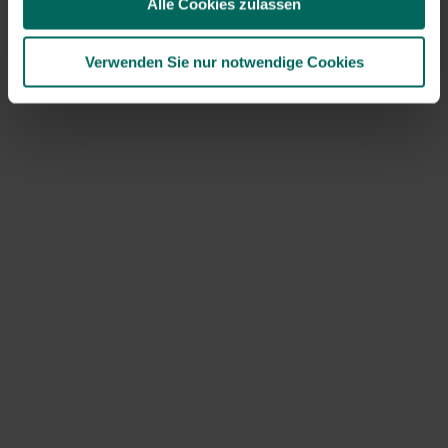
Alle Cookies zulassen
Lage begnügen. Die meisten Blütenmischungen überleben
hier nicht lange, aber glücklicherweise gibt es auch . Sie
bieten eine bunte Blumenoase, die auch viele Insekten
Verwenden Sie nur notwendige Cookies
anzieht.
Blütenmischungen mit einer
Funktion
Neben dem Standort und der Lebensdauer kann auch
eine Blumenwiese aus einem besonderen Grund gesät
werden. Im Allgemeinen ziehen sie alle viele nützliche
Insekten an, aber manche tun das nur ein wenig öfter.
Zum Beispiel haben Sie eindeutig komponierte
Mischungen für , oder . Sie können auch Vögel in Ihren
Garten locken, mit einem Vögel, dessen Samen für sie
eine Delikatesse sind. Mach daraus ein echtes Paradies
und kombiniere sie mit Insektenhotels und Vogelnstern.
Aber eine Blumenwiese kann so viel mehr sein. Zum