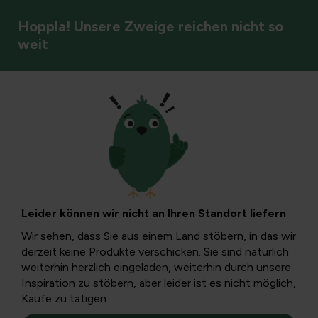
Hoppla! Unsere Zweige reichen nicht so
weit
Rasenpflege
Die Wahl einer
Blumenwiese
Leider können wir nicht an Ihren Standort liefern
Man wählt eine Blumenmischung nicht nur nach Farbe
Wir sehen, dass Sie aus einem Land stöbern, in das wir
oder dem, was einem gefällt. Um sicherzustellen, dass die
derzeit keine Produkte verschicken. Sie sind natürlich
Blumen gut gedeihen, wählen Sie eine individuelle
weiterhin herzlich eingeladen, weiterhin durch unsere
Blumenmischung.
Inspiration zu stöbern, aber leider ist es nicht möglich,
Käufe zu tätigen.