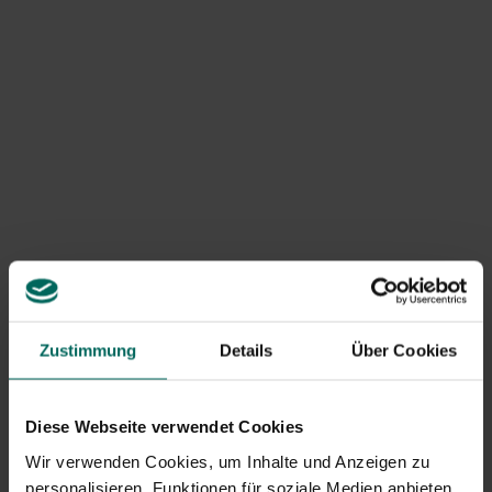
schädigen
Neben mechanischen Ursachen können Wurzeln durch
Pilze und Parasiten geschädigt werden. Phytophthora-
Arten verursachen Wurzelfäule und können tiefere
Wurzeln im Boden berühren, wodurch der Baum weniger
Wasser aufnimmt. Armillaria mellea kann Fäulnis unter der
Rinde verursachen, was zum Abbau des Holzes und zu
einer geschwächten Wurzelstruktur führt. Nematoden
und Bodenbewohner können Wurzeln schädigen und sie
schnorrig machen, wodurch ihre Aufnahmefähigkeit
verringert wird. Eine Kombination aus
Feuchtigkeitsstress und Krankheiten erhöht das Risiko
von Wurzelschäden in Bäumen.
Zustimmung
Details
Über Cookies
Auswirkungen auf den Baum und den
Garten
Diese Webseite verwendet Cookies
Wenn die Wurzeln beschädigt sind, stellt der Baum oft
Wir verwenden Cookies, um Inhalte und Anzeigen zu
fest, dass er weniger Wasser aufnehmen kann. Dies
personalisieren, Funktionen für soziale Medien anbieten