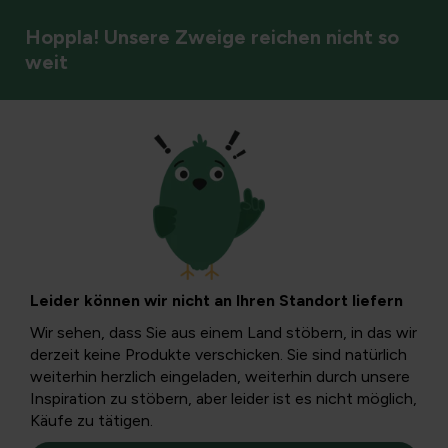
Hoppla! Unsere Zweige reichen nicht so
weit
Boden und Düngung
Wurzeln und Baum
beschädigt: Was Sie
Leider können wir nicht an Ihren Standort liefern
wissen müssen
Wir sehen, dass Sie aus einem Land stöbern, in das wir
derzeit keine Produkte verschicken. Sie sind natürlich
weiterhin herzlich eingeladen, weiterhin durch unsere
In diesem Leitfaden erfahren Sie, was beschädigte
Inspiration zu stöbern, aber leider ist es nicht möglich,
Wurzeln für einen Baum bedeuten können, wie Sie
Käufe zu tätigen.
Anzeichen erkennen und welche Ursachen sowie