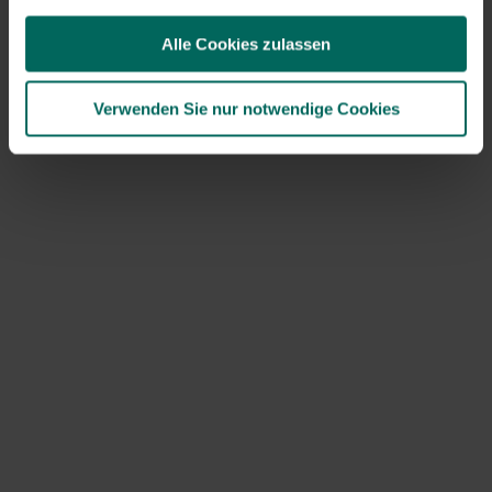
Prävention und Pflege
Effektive Prävention beginnt damit, die richtige Stelle für
Alle Cookies zulassen
den Baum zu planen und die Wurzelzone zu schützen.
Wichtige Maßnahmen sind:
Verwenden Sie nur notwendige Cookies
Schaffen Sie genug Platz für gesundes
Wurzelwachstum und vermeiden Sie Infrastruktur wie
Kabel und Fundamente in der Nähe
Schützen Sie die Wurzelzone mit organischem Mulch
und verhindern Sie Bodenverdichtung
Sorgen Sie für eine gute Entwässerung und passen Sie
die Bewässerung an den Boden- und Pflanzenbedarf
an
Begrenzen Sie schwere Arbeiten in der Nähe der
Wurzeln und verwenden Sie bei Bedarf Wurzelschutz.
Behandlungsmöglichkeiten und
Genesung
Bei Wurzeln, die durch Krankheiten beschädigt sind, ist