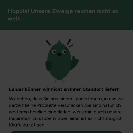
Hoppla! Unsere Zweige reichen nicht so
weit
Boden und Düngung
DCM-Vital-Green-
Erlebnisse: Was Sie
Leider können wir nicht an Ihren Standort liefern
wissen müssen
Wir sehen, dass Sie aus einem Land stöbern, in das wir
derzeit keine Produkte verschicken. Sie sind natürlich
weiterhin herzlich eingeladen, weiterhin durch unsere
In diesem Artikel erfahren Sie, was DCM-Vital-Green-
Inspiration zu stöbern, aber leider ist es nicht möglich,
Erfahrungen für Ihre tägliche Ernährung bedeuten,
Käufe zu tätigen.
einschließlich der Zusammensetzung, möglichen Vorteile