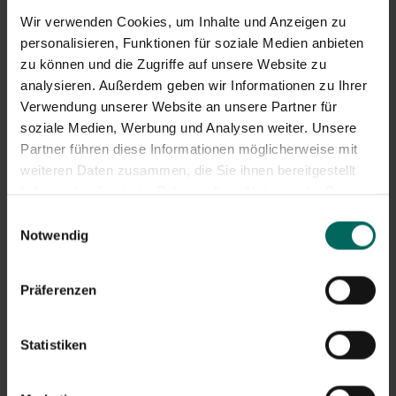
Allergieinformationen: Überprüfen Sie die
Wir verwenden Cookies, um Inhalte und Anzeigen zu
Zutatenlisten auf Allergene und
personalisieren, Funktionen für soziale Medien anbieten
Kreuzkontaminationen.
zu können und die Zugriffe auf unsere Website zu
Nährwert und Dosierung: Lesen Sie die empfohlene
analysieren. Außerdem geben wir Informationen zu Ihrer
Dosierung und den Nährwert pro Portion; Einige
Sorten enthalten zusätzliche Vitamine oder
Verwendung unserer Website an unsere Partner für
Süßstoffe.
soziale Medien, Werbung und Analysen weiter. Unsere
Partner führen diese Informationen möglicherweise mit
weiteren Daten zusammen, die Sie ihnen bereitgestellt
Wie nutzt du DCM Vital-Green
haben oder die sie im Rahmen Ihrer Nutzung der Dienste
verantwortungsvoll?
gesammelt haben.
Einwilligungsauswahl
Ein sorgfältiger Ansatz erhöht die Chance auf eine
Notwendig
positive Erfahrung mit DCM-Vital-Green-Erlebnissen.
Befolgen Sie diese Tipps:
Präferenzen
Beginne mit einer halben bis zu einem vollen Löffel am
Tag und baue langsam auf, um deine Toleranz zu
Statistiken
testen.
Am besten nehmen Sie das Pulver während einer
Mahlzeit oder unmittelbar danach ein, um mögliche