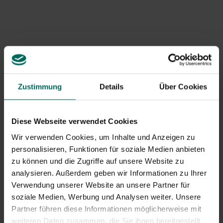
Feuchter Boden aufgrund unzureichender
Entwässerung oder regelmäßiger Bewässerung
Schattige Orte, an denen das Sonnenlicht begrenzt ist
mäßig bis reichhaltig gedüngter Boden mit organischer
Substanz, die Feuchtigkeit speichert
neutraler bis leicht alkalischer pH-Wert günstig für
Cyanobakterien
Alter Mulch oder Kompostrückstände, der
Zustimmung
Details
Über Cookies
Feuchtigkeit speichert
Gesundheits- und Pflanzengefahren
Diese Webseite verwendet Cookies
Das Ausmaß, in dem Nostoc Toxine produziert, variiert je
Wir verwenden Cookies, um Inhalte und Anzeigen zu
nach Art; Einige enthalten Mikrocystine oder andere
personalisieren, Funktionen für soziale Medien anbieten
Toxine. Für Menschen ist die direkte Exposition meist
zu können und die Zugriffe auf unsere Website zu
harmlos, aber das Schlucken großer Mengen oder das
analysieren. Außerdem geben wir Informationen zu Ihrer
Schlucken durch Trinkwasser kann Symptome
Verwendung unserer Website an unsere Partner für
verursachen. Auch Haustiere können sich beschweren,
soziale Medien, Werbung und Analysen weiter. Unsere
wenn sie anfangen, an Nostoc zu knabbern. Für Gras
Partner führen diese Informationen möglicherweise mit
und Pflanzen ist Nostoc hauptsächlich ein Ärgernis: Es
weiteren Daten zusammen, die Sie ihnen bereitgestellt