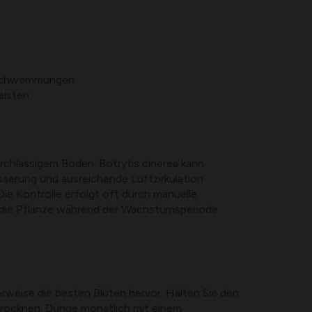
erschwemmungen
isten.
rchlässigem Boden. Botrytis cinerea kann
serung und ausreichende Luftzirkulation
Die Kontrolle erfolgt oft durch manuelle
nd die Pflanze während der Wachstumsperiode
rweise die besten Blüten hervor. Halten Sie den
trocknen. Dünge monatlich mit einem