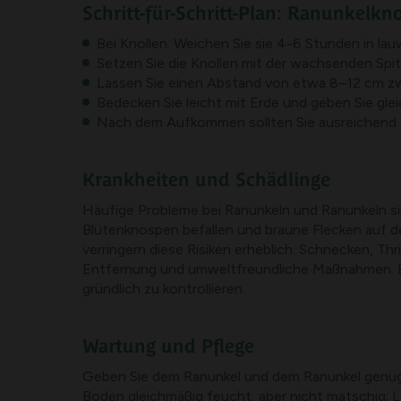
Schritt-für-Schritt-Plan: Ranunkelkn
Bei Knollen: Weichen Sie sie 4-6 Stunden in la
Setzen Sie die Knollen mit der wachsenden Spi
Lassen Sie einen Abstand von etwa 8–12 cm z
Bedecken Sie leicht mit Erde und geben Sie g
Nach dem Aufkommen sollten Sie ausreichend L
Krankheiten und Schädlinge
Häufige Probleme bei Ranunkeln und Ranunkeln sin
Blütenknospen befallen und braune Flecken auf 
verringern diese Risiken erheblich. Schnecken, Th
Entfernung und umweltfreundliche Maßnahmen. Es 
gründlich zu kontrollieren.
Wartung und Pflege
Geben Sie dem Ranunkel und dem Ranunkel genügend
Boden gleichmäßig feucht, aber nicht matschig; 