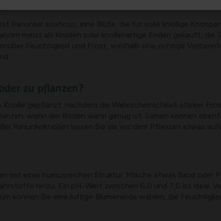
e?
t Ranunkel asiaticus, eine Blüte, die für volle knollige Knos
zen meist als Knollen oder knollenartige Enden gekauft, die Sie
genüber Feuchtigkeit und Frost, weshalb eine richtige Vorbere
nd.
oder zu pflanzen?
s Knolle gepflanzt, nachdem die Wahrscheinlichkeit starker Fro
pflanzen, wenn der Boden warm genug ist. Samen können ebenfa
e. Bei Ranunkelknollen lassen Sie sie vor dem Pflanzen etwas a
den mit einer humusreichen Struktur. Mische etwas Sand oder P
hrstoffe hinzu. Ein pH-Wert zwischen 6,0 und 7,0 ist ideal. V
aum können Sie eine luftige Blumenerde wählen, die Feuchtigke