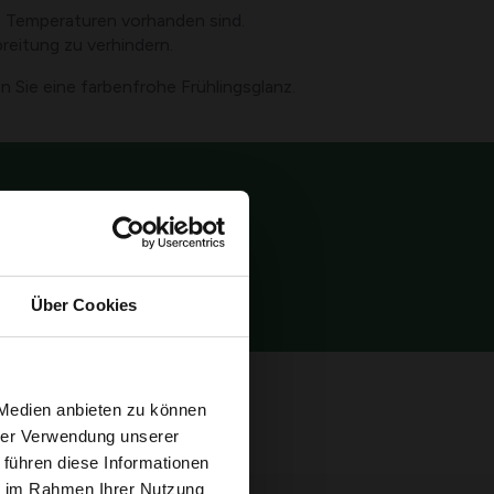
e Temperaturen vorhanden sind.
reitung zu verhindern.
 Sie eine farbenfrohe Frühlingsglanz.
tionen
Wer sind wir?
Über Cookies
 Medien anbieten zu können
hrer Verwendung unserer
 führen diese Informationen
ie im Rahmen Ihrer Nutzung