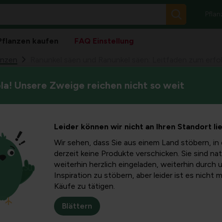
Pflan
Pflanzen kaufen
FAQ Einstellung
anzen
Ranunkel säen und Ranunkel säen: Leitfaden zum erf
a! Unsere Zweige reichen nicht so weit
Ranunkel und Ranunkel verlei
en und
Frühlingsshow. Das Aussäen 
Boden, Feuchtigkeit und Tempe
Leitfaden
Leider können wir nicht an Ihren Standort li
durch die Vorbereitung, umse
selbstbewusst starten könne
Wir sehen, dass Sie aus einem Land stöbern, in 
eichen
derzeit keine Produkte verschicken. Sie sind nat
weiterhin herzlich eingeladen, weiterhin durch 
Inspiration zu stöbern, aber leider ist es nicht 
um
Käufe zu tätigen.
Blättern