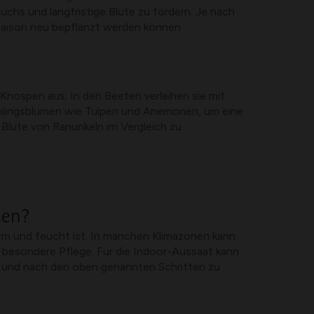
hs und langfristige Blüte zu fördern. Je nach
Saison neu bepflanzt werden können.
Knospen aus; In den Beeten verleihen sie mit
rühlingsblumen wie Tulpen und Anemonen, um eine
e Blüte von Ranunkeln im Vergleich zu
äen?
rm und feucht ist. In manchen Klimazonen kann
nd besondere Pflege. Für die Indoor-Aussaat kann
fen und nach den oben genannten Schritten zu