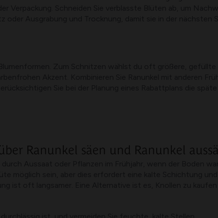
 Verpackung. Schneiden Sie verblasste Blüten ab, um Nachwuc
z oder Ausgrabung und Trocknung, damit sie in der nächsten 
 Blumenformen. Zum Schnitzen wählst du oft größere, gefüllte 
farbenfrohen Akzent. Kombinieren Sie Ranunkel mit anderen F
Berücksichtigen Sie bei der Planung eines Rabattplans die spät
r über Ranunkel säen und Ranunkel auss
t durch Aussaat oder Pflanzen im Frühjahr, wenn der Boden wa
lüte möglich sein, aber dies erfordert eine kalte Schichtung u
ng ist oft langsamer. Eine Alternative ist es, Knollen zu kau
durchlässig ist, und vermeiden Sie feuchte, kalte Stellen.