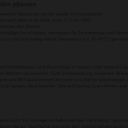
ollen pflanzen
uwarmem Wasser ein, um sie wieder zu hydratisieren
tze nach oben in die Erde, etwa 2–3 cm Tiefe
wischen den Knollen
leichmäßige Feuchtigkeit; Vermeiden Sie Dehydrierung und Üb
icht und eine mäßig warme Temperatur (ca. 15–18°C) gewährle
d Pilzinfektionen und Wurzelfäule in nassem oder schlecht du
den Blättern verursachen. Gute Entwässerung, moderate Bewäs
ripse und Blattläuse können Knospen und Blätter beschädigen; 
ist ratsam, die infizierten Teile rechtzeitig zu entfernen u
 Licht; Ein sonniger bis halbschattiger Fleck bringt typische
Lassen Sie die Oberfläche zwischen den Gießvorgängen leicht 