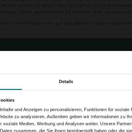
ate und achten Sie darauf, dass genügend Licht und moderat
 oder Fäulnis und entfernen Sie infizierte Teile, um eine Ausb
unkel in Ihrem Garten oder auf dem Balkon zu säen und genießen
Hilfe &
Versandinforma
Informationen
Rückgabe
 wächst und blüht.
nd Inspiration für
Details
Cookies
NGSOPTIONEN
nhalte und Anzeigen zu personalisieren, Funktionen für soziale
Website zu analysieren. Außerdem geben wir Informationen zu I
r soziale Medien, Werbung und Analysen weiter. Unsere Partner
 Daten zusammen, die Sie ihnen bereitgestellt haben oder die s