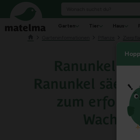
Garten
Tier
Haus
Garteninformationen
Pflanze
Zierpfl
Hoppl
Ranunkel sä
Ranunkel säen: 
zum erfolgr
Wachst