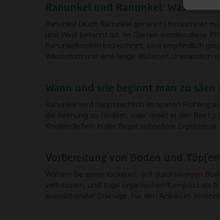
Ranunkel und Ranunkel: Was sind si
Ranunkel (auch Ranunkel genannt) bezeichnet meis
und Weiß bekannt ist. Im Garten werden diese Pflan
Ranunkelknollen bezeichnet, sind empfindlich ge
Wachstum und eine lange Blütezeit unerlässlich si
Wann und wie beginnt man zu säen 
Ranunkel wird hauptsächlich im späten Frühling al
die Keimung zu fördern, oder direkt in den Beet 
Knollen liefern in der Regel schnellere Ergebniss
Vorbereitung von Boden und Töpfen
Wählen Sie einen lockeren, gut durchlässigen Bo
verbessern, und füge organischen Kompost als Nä
ausreichender Drainage. Für den Anbau im Innenr