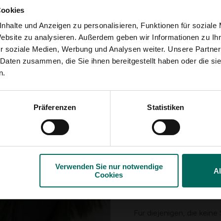
Cookies
nhalte und Anzeigen zu personalisieren, Funktionen für soziale
Website zu analysieren. Außerdem geben wir Informationen zu I
r soziale Medien, Werbung und Analysen weiter. Unsere Partner
 Daten zusammen, die Sie ihnen bereitgestellt haben oder die s
n.
Wie machen wir d
Leg deine Form auf das W
Präferenzen
Statistiken
Schneide die Pinuszweige
von beispielsweise 15 b
kürzer und können als Fü
Stecken Sie Ihre Äste i
horizontal. Ziehe dort, 
Verwenden Sie nur notwendige
Am besten arbeite man 
A
Cookies
Dann gibt es hier und da
Legen Sie Ihren Kranz auf
Für diejenigen, die keine