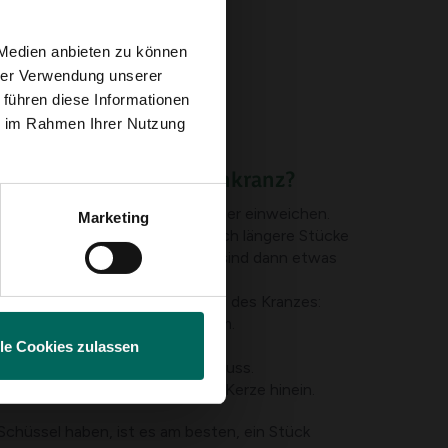
 Medien anbieten zu können
hrer Verwendung unserer
 führen diese Informationen
ie im Rahmen Ihrer Nutzung
iesen einfachen Blumenkranz?
asser und lass es voll mit Wasser einweichen.
Marketing
 bei Bedarf ab. Es kann sicherlich längere Stücke
is 20 cm geben. Andere Zweige sind dann etwas
llung dienen.
n den Blumenschaum, in Richtung des Kranzes:
wo nötig, fest und gehe so herum.
von außen nach innen.
lle Cookies zulassen
 eine Gruppe Kapgrün als Abschluss.
 eine Platte und legen Sie eine Kerze hinein.
 Schüssel haben, ist es am besten, ein Stück