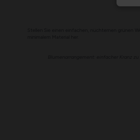
Stellen Sie einen einfachen, nüchternen grünen W
minimalem Material her.
Blumenarrangement: einfacher Kranz z