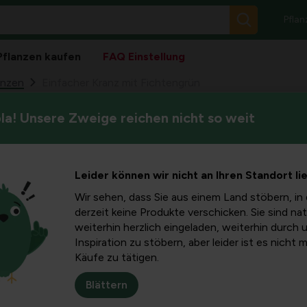
Pflan
Pflanzen kaufen
FAQ Einstellung
anzen
Einfacher Kranz mit Fichtengrün
a! Unsere Zweige reichen nicht so weit
Machen Sie ein wunderschön
anz mit
Materialien: einen einfachen
Weihnachten.
rün
Leider können wir nicht an Ihren Standort li
Wir sehen, dass Sie aus einem Land stöbern, in 
derzeit keine Produkte verschicken. Sie sind nat
weiterhin herzlich eingeladen, weiterhin durch 
Inspiration zu stöbern, aber leider ist es nicht 
Käufe zu tätigen.
Blättern