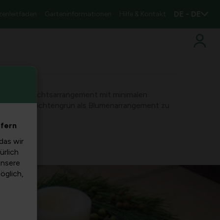
DE - DE
zenleitfaden
Garteninformationen
Hilfe & Kontakt
es Weihnachtsarrangement mit minimalen
 Kranz mit Fichtengrün als Blumenarrangement zu
efern
das wir
ürlich
unsere
möglich,