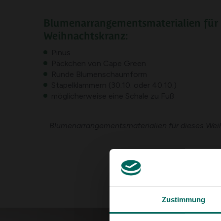
Blumenarrangementsmaterialien für 
Weihnachtskranz:
Pinus
Päckchen von Cape Green
Runde Blumenschaumform
Stapelklammern (30.10. oder 40.10.)
möglicherweise eine Schale zu Fuß
Blumenarrangementsmaterialien für dieses We
Zustimmung