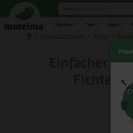
Garten
Tier
Haus
Garteninformationen
Pflanze
Zierpfl
Hoppl
Einfacher Kr
Fichteng