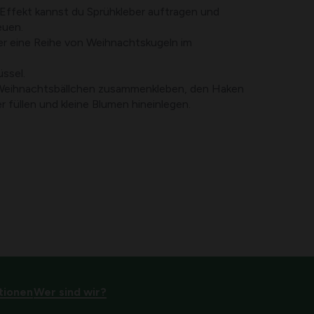
 Effekt kannst du Sprühkleber auftragen und
euen.
ber eine Reihe von Weihnachtskugeln im
üssel.
 Weihnachtsbällchen zusammenkleben, den Haken
r füllen und kleine Blumen hineinlegen.
tionen
Wer sind wir?