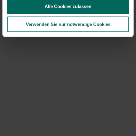
Alle Cookies zulassen
Verwenden Sie nur notwendige Cookies
Wie Sie vorgehen:
Weichen Sie einen ganzen Block Blumenschaum mit
Wasser ein.
Befestigen Sie den Spieß (oder mehrere zum sicheren
Halten) in der Mitte der Glasschale.
Runde die Ecken des Blumenschaumblocks längs um
und klebe ihn auf die Spieße.
Das Polygonum ist auf eine Länge zugeschnitten, die
etwas länger ist als der Floral-Schaum.
Anschließend wird das Polygonum in die Glasschale um