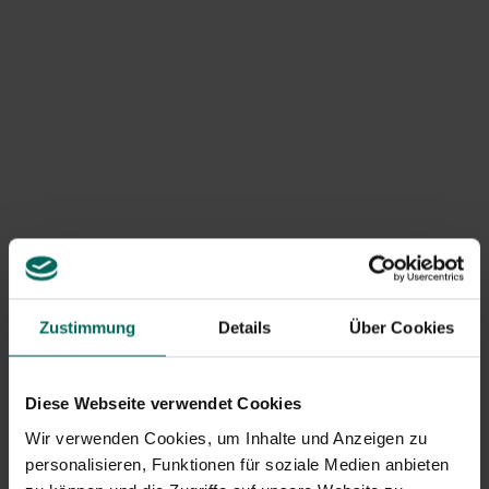
Vorräte:
Eine Glasschale
Floraler Schaum und Befestigungsspitze
Viel Polygonum
einzelne Rosen(+/-5)
Anthurium (1 oder 2)
Amaranthus
Mohnsamenkapseln
Zustimmung
Details
Über Cookies
Dianthus barbatus
Einzelne Efeuranken
elastisch
Diese Webseite verwendet Cookies
Messer, Gartenschere
Wir verwenden Cookies, um Inhalte und Anzeigen zu
personalisieren, Funktionen für soziale Medien anbieten
Polygonum achoreum