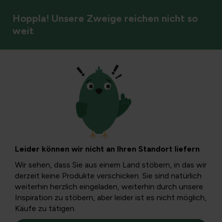
Hoppla! Unsere Zweige reichen nicht so
weit
Zierpflanzen
Blumenarrangement
mit Polygonum
Leider können wir nicht an Ihren Standort liefern
Polygonum, man sieht es überall, sie wachsen am
Wir sehen, dass Sie aus einem Land stöbern, in das wir
Straßenrand, am Graben,... Der Moment, um etwas Spaßiges
derzeit keine Produkte verschicken. Sie sind natürlich
daraus zu machen.
weiterhin herzlich eingeladen, weiterhin durch unsere
Inspiration zu stöbern, aber leider ist es nicht möglich,
Käufe zu tätigen.