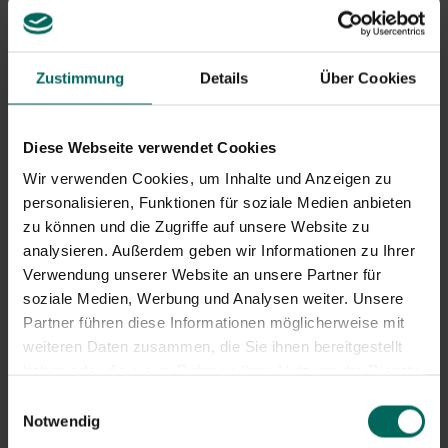
Wenn Sie einen kleinen, bedrückenden Garten haben, der
von hohen Mauern umgeben ist, kann das Grün an der
Fassade ein geräumigeres Gefühl schaffen und den
Garten optisch größer wirken lassen. Kletterpflanzen
Zustimmung
Details
Über Cookies
können zudem zusätzliches Grün bieten und die
Biodiversität entlang einer niedrigeren Gartenmauer oder
eines Gartenzauns erhöhen.
Diese Webseite verwendet Cookies
Wir verwenden Cookies, um Inhalte und Anzeigen zu
personalisieren, Funktionen für soziale Medien anbieten
zu können und die Zugriffe auf unsere Website zu
analysieren. Außerdem geben wir Informationen zu Ihrer
Verwendung unserer Website an unsere Partner für
soziale Medien, Werbung und Analysen weiter. Unsere
Partner führen diese Informationen möglicherweise mit
weiteren Daten zusammen, die Sie ihnen bereitgestellt
haben oder die sie im Rahmen Ihrer Nutzung der Dienste
gesammelt haben.
Einwilligungsauswahl
Notwendig