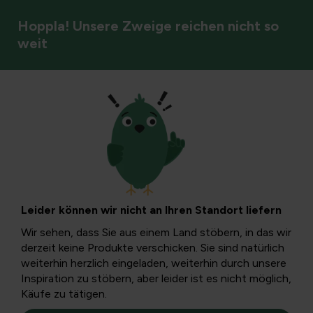
Hoppla! Unsere Zweige reichen nicht so
weit
Kletterpflanzen und Rosen
Die Vorteile einer
grünen Fassade
Leider können wir nicht an Ihren Standort liefern
Städtische Gebiete erfordern ein intelligentes Design, bei
Wir sehen, dass Sie aus einem Land stöbern, in das wir
dem die Integration von Grünflächen äußerst wichtig ist.
derzeit keine Produkte verschicken. Sie sind natürlich
Grüne Fassaden bieten daher eine ausgezeichnete
weiterhin herzlich eingeladen, weiterhin durch unsere
Lösung.
Inspiration zu stöbern, aber leider ist es nicht möglich,
Käufe zu tätigen.