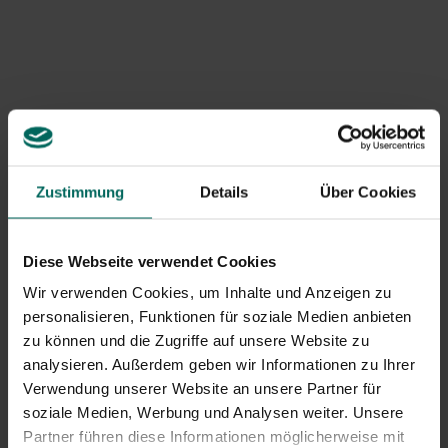
Krankheiten und Zustände, die mit
Rindenriss einhergehen können
Rindenriss können mit oder als Folge von
rindenbedingten Krankheiten wie Cytospora-Krebs und
verschiedenen Rindenfäulenerkrankungen in Verbindung
stehen. Bakterielle und Pilzinfektionen können den
Schaden ebenfalls verschlimmern. Es ist wichtig, bei
Zustimmung
Details
Über Cookies
offensichtlichen Schäden eine korrekte Diagnose zu
stellen, da einige Krankheiten ansteckend sind und
andere nur lokale Schäden.
Diese Webseite verwendet Cookies
Wir verwenden Cookies, um Inhalte und Anzeigen zu
Diagnose und erste Behandlungsschritte
personalisieren, Funktionen für soziale Medien anbieten
Untersuchen Sie den Baum auf Anzeichen von Fäulnis
zu können und die Zugriffe auf unsere Website zu
oder Feuchtigkeit, prüfen Sie die Konsistenz der Rinde
analysieren. Außerdem geben wir Informationen zu Ihrer
und achten Sie auf Geruch, Feuchtigkeit und
Verwendung unserer Website an unsere Partner für
Saftabfluss. Für eine verlässliche Diagnose ist es am
soziale Medien, Werbung und Analysen weiter. Unsere
besten, einen örtlichen Baumpfleger oder einen
Partner führen diese Informationen möglicherweise mit