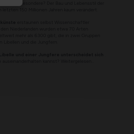
! Und das Besondere? Der Bau und Lebensstil der
en letzten 150 Millionen Jahren kaum verändert.
gkünste
erstaunen selbst Wissenschaftler
nd den Niederlanden wurden etwa 70 Arten
ltweit mehr als 6300 gibt, die in zwei Gruppen
en Libellen und die Jungfern.
Libelle und einer Jungfere unterscheidet sich
.
ie auseinanderhalten kannst? Weitergelesen...