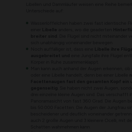
Libellen und Dammläufer weisen eine Reihe beme
Unterschiede auf:
Wasserlöffelchen haben zwei fast identische Flü
einer
Libelle
anders, wo die geaderten
Hinterfl
breiter sind
. Die Flügel sind nicht miteinander
sich unabhängig voneinander bewegen.
Noch auffälliger ist, dass eine
Libelle ihre Flüg
ausgebreitet und
eine Jungfalle ihre Flügel en
Körper in Ruhe zusammenklappt.
Man kann auch anhand der Augen erkennen, ob es
oder eine Libelle handelt, denn bei einer Libelle
n
Facettenaugen fast den gesamten Kopf ein u
gegenseitig
. Sie haben nicht zwei Augen, sond
drei einzelne kleine Augen sind. Das verschafft 
Panoramasicht von fast 360 Grad. Die Augen b
bis 50.000 Facetten. Die Augen der Jungfrau s
bescheidener und deutlich voneinander getrennt,
auch 2 große Augen und 3 kleinere Ocelli, mit d
Schatten wahrnehmen kann.