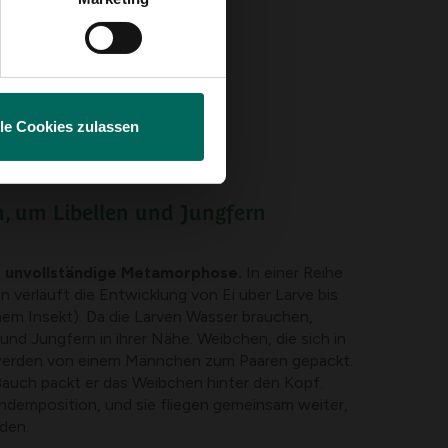
lle Cookies zulassen
, um Libellen und Jungfern
e
unvollständige Metamorphose.
In einer Reihe
verläuft die Entwicklung von Ei über Larve bis
em Insekt). Da die Larven Wasser brauchen,
 und Jungfern in ihrer Nähe. Weibchen, die sich in
erden von einem Männchen zum Paaren gepackt.
Bauch packt er das Weibchen hinter den Kopf.
ndemposition, und sie fliegen gemeinsam weiter,
den.