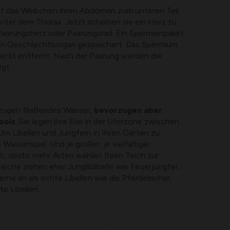
ngt das Weibchen ihren Abdomen zum unteren Teil
nter dem Thorax. Jetzt scheinen sie ein Herz zu
Paarungsherz oder Paarungsrad. Ein Spermienpaket
en Geschlechtsorgan gespeichert. Das Spermium
uerst entfernt. Nach der Paarung werden die
gt.
zugen fließendes Wasser,
bevorzugen aber
ools
. Sie legen ihre Eier in der Uferzone zwischen
Um Libellen und Jungfern in Ihren Garten zu
 Wasserspiel. Und je größer, je vielfältiger
n, desto mehr Arten wählen Ihren Teich zur
eiche ziehen eher Jungliblibelle wie Feuerjungfer,
erne an als echte Libellen wie die Pferdebicher,
te Libellen.