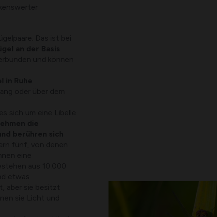
rkenswerter
gelpaare. Das ist bei
ügel an der Basis
 verbunden und können
el in Ruhe
tlang oder über dem
 sich um eine Libelle
ehmen die
nd berühren sich
ern fünf, von denen
ihnen eine
estehen aus 10.000
ind etwas
 aber sie besitzt
enen sie Licht und