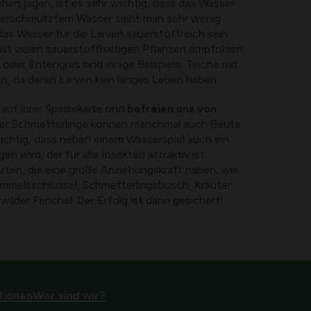
hen jagen, ist es sehr wichtig, dass das Wasser
 verschmutztem Wasser sieht man sehr wenig
s Wasser für die Larven sauerstoffreich sein.
it vielen sauerstoffhaltigen Pflanzen empfohlen.
oder Entengras sind einige Beispiele. Teiche mit
, da deren Larven kein langes Leben haben.
auf ihrer Speisekarte und
befreien uns von
er Schmetterlinge können manchmal auch Beute
ichtig, dass neben einem Wasserspiel auch ein
n wird, der für alle Insekten attraktiv ist.
Arten, die eine große Anziehungskraft haben, wie
immelsschlüssel, Schmetterlingsbusch, Kräuter
ilder Fenchel. Der Erfolg ist dann gesichert!
tionen
Wer sind wir?