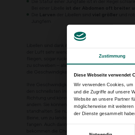
Die Statur einer Jungfalle ist in der Regel schlanke
Bei einer Libelle
ist der Abdomen oft breiter 
Die
Larven
der Libellen sind
viel größer
und rob
Jungfern.
Libellen sind dank ihrer Augen und der vier separat
der Luft sehr wendig. Das ermöglicht es ihnen, in 
Zustimmung
fliegen, sogar rückwärts, vertikale Starts oder prakti
zu schweben – alles ist möglich. Mit ihren kleine
die Geschwindigkeit.
Diese Webseite verwendet 
Ihre Geschwindigkeit kann bis zu 50 km pro Stunde
Wir verwenden Cookies, um I
den schnellsten Insekten der Erde macht. Sie folge
und die Zugriffe auf unsere 
Richtung und können mit blitzschneller Geschwind
Website an unsere Partner fü
ändern. Sie können außerdem mühelos einer Schwe
möglicherweise mit weiteren
standhalten. Sie nutzen hauptsächlich ihre nach v
der Dienste gesammelt habe
Beine, um zu landen, sich an Schilfstängeln festz
fangen. Auch darin sind sie sehr erfolgreich, und 
Einwilligungsauswahl
bekommen die Chance, ihnen zu entkommen. Wir 
Notwendig