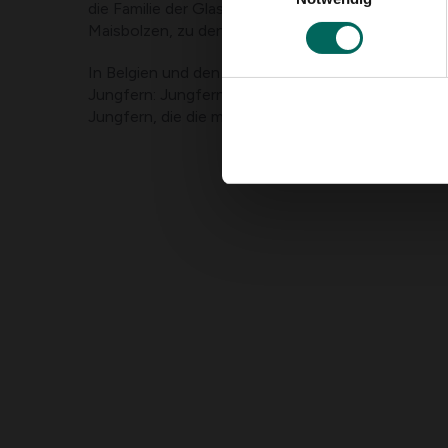
die Familie der Glaser, bronzenen Libellen, Glanzl
Maisbolzen, zu denen auch der bekannte Flachbau
In Belgien und den Niederlanden unterscheiden wir
Jungfern: Jungfern, Jungfern, Breitschenkel-Jungf
Jungfern, die die meisten Arten umfasst.