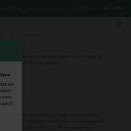
DE - DE
zenleitfaden
Garteninformationen
Hilfe & Kontakt
fer, der Unterschied
e und einer Jungfere unterscheidet sich. Fragst du
alten kannst? Weitergelesen...
efern
das wir
ürlich
unsere
möglich,
n, die urzeitlichen Libellen, flogen vor etwa 320
ind etwa 100 Millionen Jahre bevor die Dinosaurier
Flügelspannweite von 60 bis 75 cm waren sie