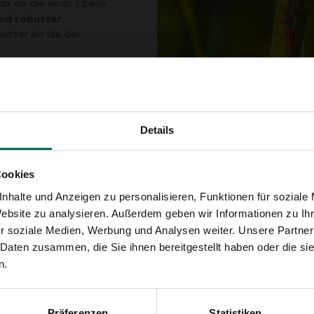
r als die einer Libelle.
und robuster
.
uster als die der
 steuerbaren Flügel in
fast jede Richtung zu
Details
sch still in der Luft
n Antennen messen sie
Cookies
 erreichen, was sie zu
nhalte und Anzeigen zu personalisieren, Funktionen für soziale
n keiner klaren
Website zu analysieren. Außerdem geben wir Informationen zu I
igkeit den Kurs
r soziale Medien, Werbung und Analysen weiter. Unsere Partner
rkraft von 9 G
 Daten zusammen, die Sie ihnen bereitgestellt haben oder die s
orne gerichteten
n.
uhalten und Beute zu
nur wenige Beutetiere
kennen unter anderem
Präferenzen
Statistiken