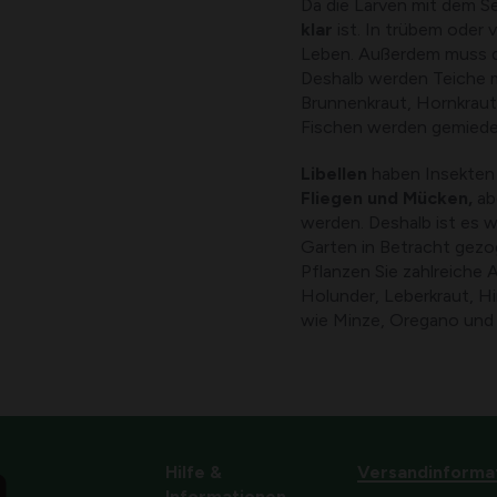
Da die Larven mit dem Se
klar
ist. In trübem oder
Leben. Außerdem muss da
Deshalb werden Teiche m
Brunnenkraut, Hornkraut 
Fischen werden gemieden
Libellen
haben Insekten 
Fliegen und Mücken,
ab
werden. Deshalb ist es w
Garten in Betracht gezoge
Pflanzen Sie zahlreiche 
Holunder, Leberkraut, H
wie Minze, Oregano und w
Hilfe &
Versandinforma
Informationen