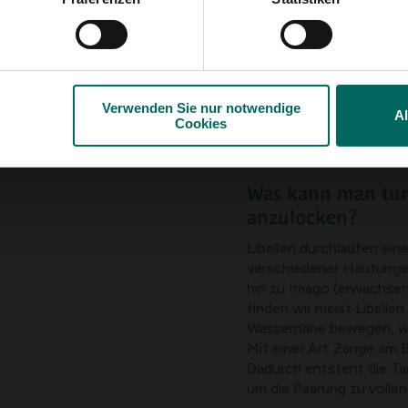
ibellen, Rumbolzen und
ch gehört.
 vier Familien von
ern und natürlich die
Verwenden Sie nur notwendige
A
Cookies
Was kann man tun
anzulocken?
Libellen durchlaufen ein
verschiedener Häutungen 
hin zu Imago (erwachsen
finden wir meist Libellen
Wassernähe bewegen, w
Mit einer Art Zange am 
Dadurch entsteht die Ta
um die Paarung zu vollen