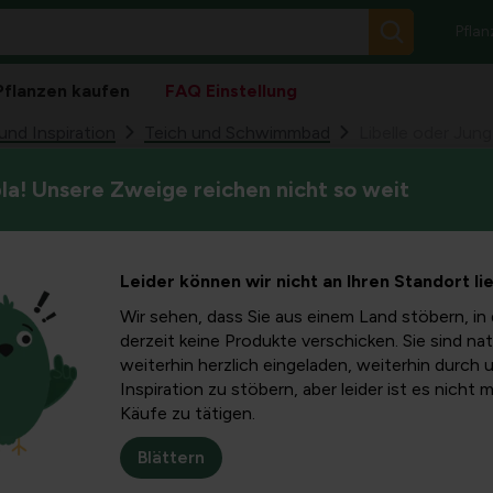
Pflan
Pflanzen kaufen
FAQ Einstellung
nd Inspiration
Teich und Schwimmbad
Libelle oder Jung
a! Unsere Zweige reichen nicht so weit
Die Konstruktion einer Libell
gfer, der
dich, wie du sie auseinanderh
ied
Leider können wir nicht an Ihren Standort li
Wir sehen, dass Sie aus einem Land stöbern, in 
derzeit keine Produkte verschicken. Sie sind nat
weiterhin herzlich eingeladen, weiterhin durch 
Inspiration zu stöbern, aber leider ist es nicht 
Käufe zu tätigen.
Die Vorfahren der Libelle
Millionen Jahren – das s
Blättern
auftauchten. Mit einer 