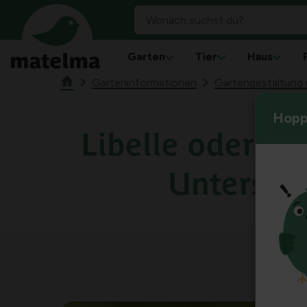
Garten
Tier
Haus
Garteninformationen
Gartengestaltung u
Hoppl
Libelle oder Jun
Untersch