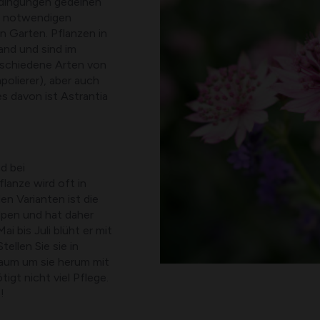
edingungen gedeihen
en notwendigen
 Garten. Pflanzen in
and und sind im
erschiedene Arten von
polierer), aber auch
s davon ist Astrantia
d bei
flanze wird oft in
en Varianten ist die
lpen und hat daher
i bis Juli blüht er mit
ellen Sie sie in
Raum um sie herum mit
igt nicht viel Pflege.
!