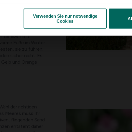
d oder einen
en dem dunklen Grün
Verwenden Sie nur notwendige
Wenn Sie die Pflanze
A
Cookies
üten noch eine Weile
 im August bis zum
 sie ebenfalls.
warme Füße im Winter.
esten, sie zu führen.
den sicher nicht. Es
in Gelb und Orange
Wahl der richtigen
des Meeres muss Ihr
iven, fliegenden Sand
anzen entsteht daher