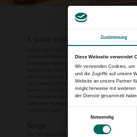
Zustimmung
3. Jardín exotisch
Lieben Sie tropische Urlaube und möchten sie das
genießen? Dann bringst du einfach die Tropen in d
Diese Webseite verwendet 
Grundlage bilden große Laubpflanzen wie den B
Wir verwenden Cookies, um I
basjoo), die Palme und Yuccas (Palmlilien). Ergänzt
und die Zugriffe auf unsere 
von Pflanzen mit farbenfrohen Blütenständen und
Website an unsere Partner fü
es in vielerlei Hinsicht ein warmer Garten. Wenn Si
möglicherweise mit weiteren
haben, in dem die Menge an Laubpflanzen zu viel 
der Dienste gesammelt habe
Sie exotische Kletterpflanzen wie Klematis und Ak
nimm den feurigen roten Trompetenkletterer (Camp
Trompete was!?
Einwilligungsauswahl
Notwendig
Sorge
Der Trompetenkletterer verdankt seinen Namen s