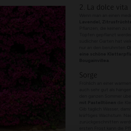
2. La dolce vita
Wenn man an einen medit
Lavendel, Zitrusfrücht
Pflanzen, die keinen zu 
Töpfen gepflanzt werde
südlicher Garten hat vi
nur an den berühmten
O
eine schöne Kletterpfl
Bougainvillea
.
Sorge
Fröhlich an einer warme
auch sehr gut als hängen
den ganzen Sommer über
mit Pastelltönen
die Kl
Gib täglich Wasser, dami
kräftiges Wachstum. Nach
zurückgeschnitten werde
ersten Frost kann die P