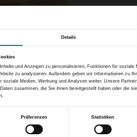
Kombinieren Sie es mit 
Details
 ganze Jahr über
einen Garten! Die
Cookies
ananenbaum (Musa
nhalte und Anzeigen zu personalisieren, Funktionen für soziale
 durch eine Vielzahl
Website zu analysieren. Außerdem geben wir Informationen zu I
 süßen Früchten ist
r soziale Medien, Werbung und Analysen weiter. Unsere Partner
e einen kleinen Garten
 Daten zusammen, die Sie ihnen bereitgestellt haben oder die s
Platz einnimmt, wählen
n.
ebia quinata. Oder
sis radicans). Die
Präferenzen
Statistiken
einen