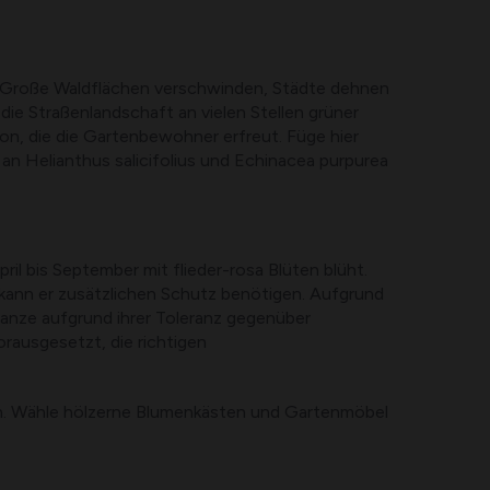
n. Große Waldflächen verschwinden, Städte dehnen
ie Straßenlandschaft an vielen Stellen grüner
on, die die Gartenbewohner erfreut. Füge hier
an Helianthus salicifolius und Echinacea purpurea
ril bis September mit flieder-rosa Blüten blüht.
n kann er zusätzlichen Schutz benötigen. Aufgrund
flanze aufgrund ihrer Toleranz gegenüber
orausgesetzt, die richtigen
rben. Wähle hölzerne Blumenkästen und Gartenmöbel