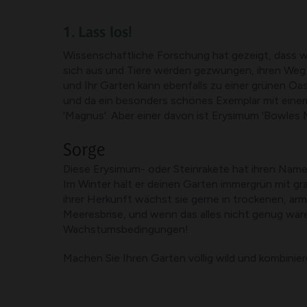
1. Lass los!
Wissenschaftliche Forschung hat gezeigt, dass w
sich aus und Tiere werden gezwungen, ihren Weg d
und Ihr Garten kann ebenfalls zu einer grünen O
und da ein besonders schönes Exemplar mit einem 
'Magnus'. Aber einer davon ist Erysimum 'Bowles 
Sorge
Diese Erysimum- oder Steinrakete hat ihren Namen n
Im Winter hält er deinen Garten immergrün mit gr
ihrer Herkunft wächst sie gerne in trockenen, arm
Meeresbrise, und wenn das alles nicht genug wäre,
Wachstumsbedingungen!
Machen Sie Ihren Garten völlig wild und kombinie