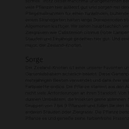
schnell. Trotz dieser manchmal unangenehmen B
viele Pflanzen hier äußerst gut und sorgen mit d
Pflegemaßnahmen für einen funkelnden, blühenden
einem Strandgarten halten lange Dürreperioden st
Allgemeinen kräftiger. Wir sehen hauptsächlich v
Ziergräsern wie Callistemon citrinus (roter Lampen
Stauden und Einjährige gedeihen hier gut. Und eine
major, der Zeeland-Knoten.
Sorge
Der Zeeland-Knoten ist einer unserer Favoriten un
Gartenliebhabern sicherlich beliebt. Diese Gartenp
mehrjährigen Beeten verwendet und dank ihrer viel
Farbpalette endlos. Die Pflanze stammt aus den A
nicht viele Anforderungen an ihren Standort. Von Ma
dünnen Umbellifern, die Insekten gerne ablehnen. St
Gruppen von 7 bis 9 Pflanzen und füllen Sie den 
anderen Stauden oder Ziergräser. Die Pflanze benöt
Pflanze es und genieße seine farbenfrohe Präsenz