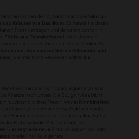
erranen Garten denkt, denkt man zweifellos an
e und Kräuter wie Basilikum
. Es handelt sich um
starken Frost vertragen und daher am besten in
n.
Töpfe aus Terrakotta
natürlich! Aber ein
ele weitere schöne Farben und Düfte. Denken Sie
livenbaum, den bunten Nerium-Oleander und
anze
, die man nicht verpassen sollte:
die
n Wand wandert sie nach oben, eignet sich aber
de Pflanze nach unten. Die Bougainvillea blüht
 in leuchtend pinken Tönen, was in
Kombination
etterpflanze zu einem schönen Blickfang macht.
t die Blumen nicht welken. Dünge regelmäßig für
 der Blüte kann die Pflanze erheblich
n. Dies regt eine neue Entwicklung an. Vor dem
flanze wieder ins Haus gehen.