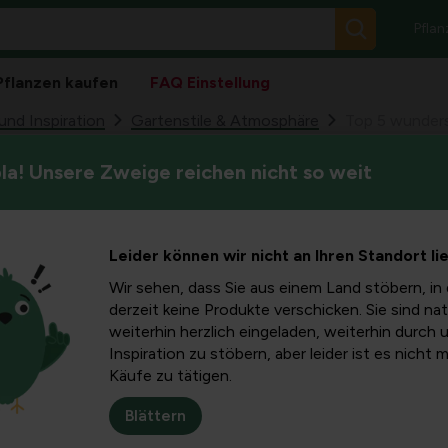
Pflan
Pflanzen kaufen
FAQ Einstellung
nd Inspiration
Gartenstile & Atmosphäre
Top 5 wunder
a! Unsere Zweige reichen nicht so weit
Wählst du Arten, die zusamme
schöne
bestimmten Atmosphäre? Wir 
jeder mit unserem Lieblings
üher
Leider können wir nicht an Ihren Standort li
Wir sehen, dass Sie aus einem Land stöbern, in 
derzeit keine Produkte verschicken. Sie sind nat
weiterhin herzlich eingeladen, weiterhin durch 
nderschöne Sommerblüten! Denn nichts ist angenehmer als ein G
Inspiration zu stöbern, aber leider ist es nicht 
mten Atmosphäre? Wir haben fünf Gartentrends für Sie aufgelist
Käufe zu tätigen.
ten? Sie können es hier nachlesen.
Blättern