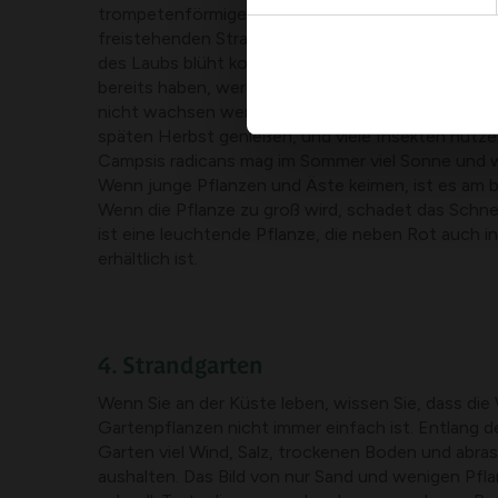
trompetenförmigen Blumen, die langsam eine Wan
freistehenden Strauch/Baum hinaufsteigen. Neb
des Laubs blüht kontrastierende rote Blüten gut. 
bereits haben, werden Sie feststellen, dass die Bl
nicht wachsen werden. Man kann seine Pracht nur
späten Herbst genießen, und viele Insekten nutzen
Campsis radicans mag im Sommer viel Sonne und 
Wenn junge Pflanzen und Äste keimen, ist es am b
Wenn die Pflanze zu groß wird, schadet das Schnei
ist eine leuchtende Pflanze, die neben Rot auch 
erhältlich ist.
4. Strandgarten
Wenn Sie an der Küste leben, wissen Sie, dass die 
Gartenpflanzen nicht immer einfach ist. Entlang 
Garten viel Wind, Salz, trockenen Boden und abras
aushalten. Das Bild von nur Sand und wenigen Pfl