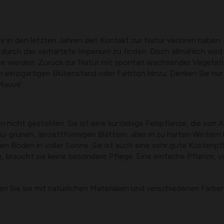
ir in den letzten Jahren den Kontakt zur Natur verloren habe
urch das verhärtete Imperium zu finden. Doch allmählich wird d
ase werden. Zurück zur Natur mit spontan wachsender Vegetati
einzigartigen Blütenstand oder Farbton hinzu. Denken Sie nur 
Mauve'.
icht gestohlen. Sie ist eine kurzlebige Felspflanze, die von Ap
au-grünen, lanzettförmigen Blättern, aber in zu harten Winter
en Böden in voller Sonne. Sie ist auch eine sehr gute Küstenp
 braucht sie keine besondere Pflege. Eine einfache Pflanze, v
ren Sie sie mit natürlichen Materialien und verschiedenen Fa