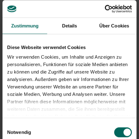
Der Standort
Sie gedeihen am besten in
leichtem Boden
, aber mit
Zustimmung
Details
Über Cookies
dem richtigen Bodenverbesserer kann man sie auch in
schwererem Boden anbauen. Nur auf Lehmboden ist das
wegen des Bedarfs an Humus und des Risikos von zu
Diese Webseite verwendet Cookies
viel Feuchtigkeit im Winter nicht möglich.
Gut
durchlässiger Boden
ist daher wichtig. Weißer Spargel
Wir verwenden Cookies, um Inhalte und Anzeigen zu
ist besonders wählerisch in Bezug auf ihren Standort,
personalisieren, Funktionen für soziale Medien anbieten
während grüner Spargel viel weniger anspruchsvoll ist.
zu können und die Zugriffe auf unsere Website zu
analysieren. Außerdem geben wir Informationen zu Ihrer
Stellen Sie das Spargelbeet an einen
sonnigen Ort
, wo
Verwendung unserer Website an unsere Partner für
das Sonnenlicht den Boden erwärmen und so eine frühe
soziale Medien, Werbung und Analysen weiter. Unsere
Ernte sicherstellen kann. Wählen Sie außerdem einen
Partner führen diese Informationen möglicherweise mit
Platz an der Seite Ihres Gemüsegartens, denn das Laub
weiteren Daten zusammen, die Sie ihnen bereitgestellt
des Spargels wächst hoch und kann viel Schatten
haben oder die sie im Rahmen Ihrer Nutzung der Dienste
spenden.
gesammelt haben.
Einwilligungsauswahl
Notwendig