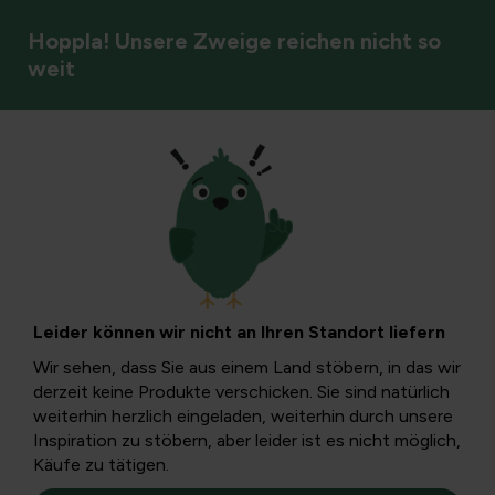
Hoppla! Unsere Zweige reichen nicht so
weit
Gemüse
Spargelanbau: vom
Gemüsegarten bis
Leider können wir nicht an Ihren Standort liefern
zum Teller
Wir sehen, dass Sie aus einem Land stöbern, in das wir
derzeit keine Produkte verschicken. Sie sind natürlich
weiterhin herzlich eingeladen, weiterhin durch unsere
Sobald Sie Spargelpflanzen in Ihrem Gemüsegarten haben,
Inspiration zu stöbern, aber leider ist es nicht möglich,
können Sie sie bis zu 10 Jahre lang genießen. Wenn du
Käufe zu tätigen.
genug Platz hast, lohnt es sich, es auszuprobieren.