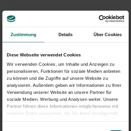
Crataegus (Heckenpflanze – Baum)
Der Weißdorn ist einer meiner absoluten Favoriten als
Hecke und ein Vorteil für jeden Garten. Dieser
Zustimmung
Details
Über Cookies
einheimische, stachelige Strauch trägt im Herbst
Beeren, die voller Antioxidantien sind
. Amseln,
Drossel und sogar gelegentliche vorbeiziehende
Diese Webseite verwendet Cookies
Wachsflügel fressen davon.
Wir verwenden Cookies, um Inhalte und Anzeigen zu
Im Mai stiehlt der gewöhnliche Weißdorn mit
personalisieren, Funktionen für soziale Medien anbieten
wunderschönen weißen Blütenwolken, die zahlreiche
zu können und die Zugriffe auf unsere Website zu
Bestäuber anziehen. Als Laubstrauch eignet er sich ideal
analysieren. Außerdem geben wir Informationen zu Ihrer
als Hauptart in einer gemischten, landschaftlich
Verwendung unserer Website an unsere Partner für
gestalteten Hecke. Sehr zu empfehlen!
soziale Medien, Werbung und Analysen weiter. Unsere
Partner führen diese Informationen möglicherweise mit
weiteren Daten zusammen, die Sie ihnen bereitgestellt
haben oder die sie im Rahmen Ihrer Nutzung der Dienste
gesammelt haben.
Einwilligungsauswahl