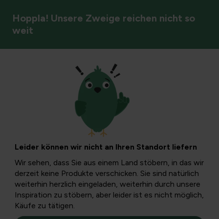
Hoppla! Unsere Zweige reichen nicht so
weit
Obst & Beeren
Vogelfreundliche
Pflanzen voller
Leider können wir nicht an Ihren Standort liefern
Antioxidantien
Wir sehen, dass Sie aus einem Land stöbern, in das wir
derzeit keine Produkte verschicken. Sie sind natürlich
weiterhin herzlich eingeladen, weiterhin durch unsere
Unsere Gartenvögel brauchen Antioxidantien, unten sind
Inspiration zu stöbern, aber leider ist es nicht möglich,
einige Pflanzen aufgeführt, die reich an diesen
Käufe zu tätigen.
Substanzen sind und besonders viele verschiedene