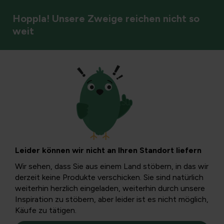
Hoppla! Unsere Zweige reichen nicht so
weit
Rasenpflege
Vorbereitung des
Rasens für den
Leider können wir nicht an Ihren Standort liefern
Winter
Wir sehen, dass Sie aus einem Land stöbern, in das wir
derzeit keine Produkte verschicken. Sie sind natürlich
weiterhin herzlich eingeladen, weiterhin durch unsere
Im Winter muss unser Rasen viel aushalten. Pflegen Sie
Inspiration zu stöbern, aber leider ist es nicht möglich,
den Rasen im Herbst richtig, damit er den Winter gut
Käufe zu tätigen.
übersteht.