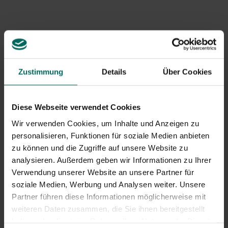
Auch Blätter können eine Gefahr darstellen. Wenn der
Rasen damit begraben ist, bekommt er nicht genug
Sauerstoff, und im Herbst folgen gelbe und braune
Flecken.
Zustimmung
Details
Über Cookies
Diese Webseite verwendet Cookies
Wir verwenden Cookies, um Inhalte und Anzeigen zu
personalisieren, Funktionen für soziale Medien anbieten
zu können und die Zugriffe auf unsere Website zu
Was können wir tun?
analysieren. Außerdem geben wir Informationen zu Ihrer
Pflegen Sie den Rasen im Herbst richtig, damit er den
Verwendung unserer Website an unsere Partner für
Winter gut übersteht. Fördern Sie das Wurzelwachstum,
soziale Medien, Werbung und Analysen weiter. Unsere
indem Sie den Rasen aufschoben und mähen, bis die
Partner führen diese Informationen möglicherweise mit
Temperatur unter 15°C fällt. Das Scarifying lockert den
weiteren Daten zusammen, die Sie ihnen bereitgestellt
Boden und entfernt die Strohschicht. Schmale Gräben
haben oder die sie im Rahmen Ihrer Nutzung der Dienste
werden angelegt, damit Luft, Wasser und Nährstoffe