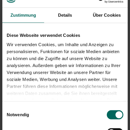
Krone führen. Schädlinge und Insekten wie Rindenkäfer
und Raupen können beschädigt werden und dadurch
abgestorbene Äste verursachen. Außerdem können
Zustimmung
Details
Über Cookies
lokale Schäden durch Schnitt, Wunden oder
mechanische Schäden die Eingangstore für
Krankheitserreger öffnen.
Diese Webseite verwendet Cookies
Wir verwenden Cookies, um Inhalte und Anzeigen zu
personalisieren, Funktionen für soziale Medien anbieten
Diagnostische Schritte und Methoden
zu können und die Zugriffe auf unsere Website zu
Um die Ursache zu bestimmen, verfolgen Sie einen
analysieren. Außerdem geben wir Informationen zu Ihrer
systematischen Ansatz. Beginnen Sie mit einer
Verwendung unserer Website an unsere Partner für
gründlichen Sichtuntersuchung von Krone, Stamm und
soziale Medien, Werbung und Analysen weiter. Unsere
Wurzelzone. Achten Sie auf Anzeichen wie Harz-
Partner führen diese Informationen möglicherweise mit
Exsudat in Krebs, offensichtliche Rindenlockerung,
weiteren Daten zusammen, die Sie ihnen bereitgestellt
Sterbflecken oder abnormale Verfärbungen des Holzes.
haben oder die sie im Rahmen Ihrer Nutzung der Dienste
Kratze in das Holz eines zweifelnden Astes: Eine grüne
Unterschicht steht für Leben, eine braune oder
gesammelt haben.
Einwilligungsauswahl
schwarze Schicht für abgestorbenes Gewebe.
Notwendig
Überprüfe außerdem die Wurzeln und den
Feuchtigkeitsstatus des Bodens. Falls nötig, machen Sie