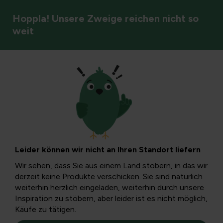
Hoppla! Unsere Zweige reichen nicht so
weit
Gartenkalender
Gartentipp – Arbeit
zu erledigen!
Leider können wir nicht an Ihren Standort liefern
Mit dem wärmeren Wetter, das sich gegen Ende dieser
Wir sehen, dass Sie aus einem Land stöbern, in das wir
Woche nähert, erwacht der Frühling in der Natur zum
derzeit keine Produkte verschicken. Sie sind natürlich
Leben. Es ist bereits voller Aktivität: Die Hasenglöckchen
weiterhin herzlich eingeladen, weiterhin durch unsere
sind in voller Pracht und bieten eine wunderschöne
Inspiration zu stöbern, aber leider ist es nicht möglich,
Farbpalette, während Vögel damit beschäftigt sind, ihre
Käufe zu tätigen.
Nester zu bauen.