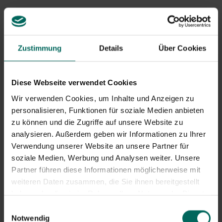
Zustimmung
Details
Über Cookies
Diese Webseite verwendet Cookies
Wir verwenden Cookies, um Inhalte und Anzeigen zu
personalisieren, Funktionen für soziale Medien anbieten
zu können und die Zugriffe auf unsere Website zu
analysieren. Außerdem geben wir Informationen zu Ihrer
Verwendung unserer Website an unsere Partner für
Polet Roller Rasenkantentrimmer Metall
soziale Medien, Werbung und Analysen weiter. Unsere
94,
Partner führen diese Informationen möglicherweise mit
99
weiteren Daten zusammen, die Sie ihnen bereitgestellt
haben oder die sie im Rahmen Ihrer Nutzung der Dienste
gesammelt haben.
Einwilligungsauswahl
Notwendig