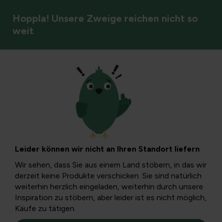
Hoppla! Unsere Zweige reichen nicht so
weit
Boden und Düngung
Eisenchelat:
wirksamer Einsatz
Leider können wir nicht an Ihren Standort liefern
gegen Chlorose
Wir sehen, dass Sie aus einem Land stöbern, in das wir
derzeit keine Produkte verschicken. Sie sind natürlich
sowie für grünere
weiterhin herzlich eingeladen, weiterhin durch unsere
Inspiration zu stöbern, aber leider ist es nicht möglich,
Käufe zu tätigen.
Rasenflächen und