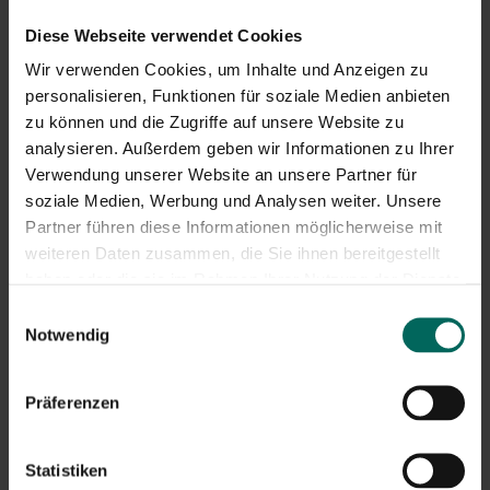
bieten, die empfindlich auf Eisenmangel reagieren, wie
Blattgemüse, Rosen und Zierpflanzen. Bei grünem Mist
Diese Webseite verwendet Cookies
und Bäumen in kalkhaltigen Böden kann es helfen, das
Wir verwenden Cookies, um Inhalte und Anzeigen zu
Wachstumssystem gesund zu halten. Berücksichtigen
personalisieren, Funktionen für soziale Medien anbieten
Sie stets den pH-Wert des Bodens: Bei zu sauren oder
zu können und die Zugriffe auf unsere Website zu
zu alkalischen Bedingungen kann Eisen nicht richtig
analysieren. Außerdem geben wir Informationen zu Ihrer
aufgenommen werden, was die Wirksamkeit der
Verwendung unserer Website an unsere Partner für
Behandlung einschränkt.
soziale Medien, Werbung und Analysen weiter. Unsere
Partner führen diese Informationen möglicherweise mit
Wie man sich bewirbt
weiteren Daten zusammen, die Sie ihnen bereitgestellt
haben oder die sie im Rahmen Ihrer Nutzung der Dienste
Wähle die richtige Form
: flüssig vs. Granulat. Bei
gesammelt haben.
Rasen- und Borderpflanzen wirkt flüssig oft schnell,
Einwilligungsauswahl
während körnig für die langfristige Verfügbarkeit nützlich
Notwendig
sein kann.
Lies immer die Verpackung für die genaue Dosierung und
Präferenzen
maximale Häufigkeit.
Anwendungsschritte
:
Statistiken