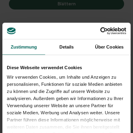
Blättern
Zustimmung
Details
Über Cookies
Diese Webseite verwendet Cookies
Stockrosen, Zwerg-Stockrosen
Wir verwenden Cookies, um Inhalte und Anzeigen zu
Alcea rosea 'SPRING CELEBRITIES Carmine Rose'
personalisieren, Funktionen für soziale Medien anbieten
zu können und die Zugriffe auf unsere Website zu
Pflanzenmerkmale
analysieren. Außerdem geben wir Informationen zu Ihrer
Verwendung unserer Website an unsere Partner für
Blütenfarbe
Rot-Lila
soziale Medien, Werbung und Analysen weiter. Unsere
Partner führen diese Informationen möglicherweise mit
Blattfarbe
Grün
weiteren Daten zusammen, die Sie ihnen bereitgestellt