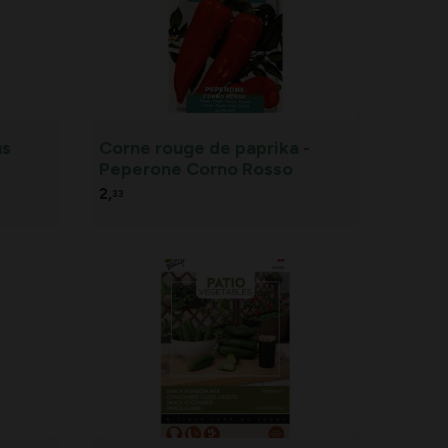
us
Corne rouge de paprika -
Peperone Corno Rosso
2,
33