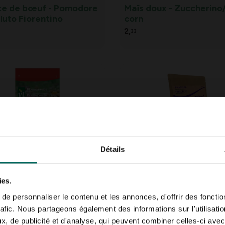
e de bœuf - Pomodore
Maïs doux - Zuccherino
luto Fiorentino
corn
2,
33
Détails
 de prairie fleurie -
Fumier vert de phacélia
à 50 m²
- 400 m²
ies.
21,
49
e personnaliser le contenu et les annonces, d'offrir des fonctio
rafic. Nous partageons également des informations sur l'utilisati
, de publicité et d'analyse, qui peuvent combiner celles-ci avec