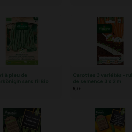
t à pieu de
Carottes 3 variétés - r
königin sans fil Bio
de semence 3 x 2 m
5,
89