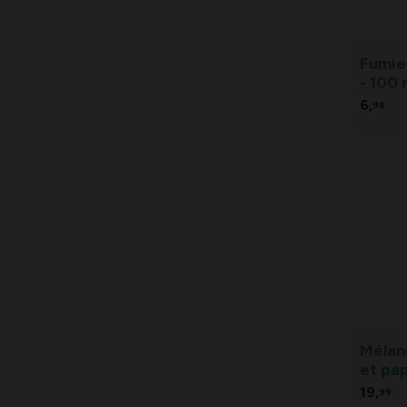
Fumier
- 100 
6,
98
Mélang
et pap
19,
99