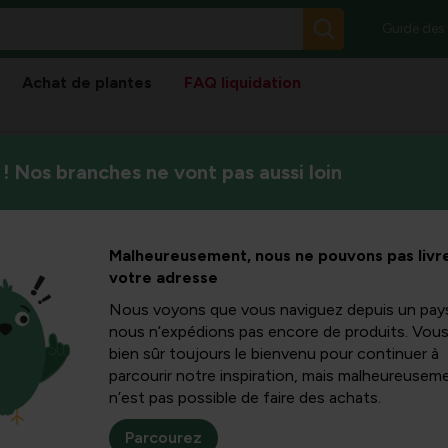
Guide des
Achat de plantes
FAQ liquidation
! Nos branches ne vont pas aussi loin
Transformez votre jardin en
s floraux
floraux et de graines. Il suf
pour chaque saison.
Malheureusement, nous ne pouvons pas livre
votre adresse
Nous voyons que vous naviguez depuis un pay
nous n’expédions pas encore de produits. Vou
ines de
Fruits et fruits
bien sûr toujours le bienvenu pour continuer à
rs
ornementaux
parcourir notre inspiration, mais malheureuseme
n’est pas possible de faire des achats.
Parcourez