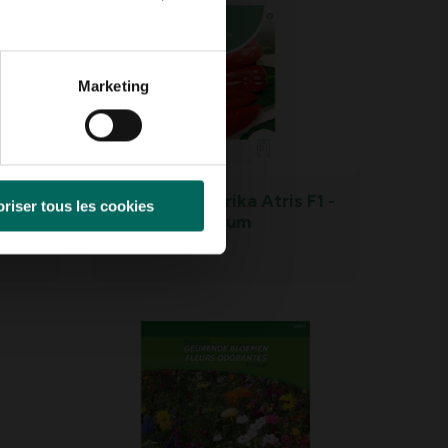
Marketing
orazon
Horti Tops paprika Atris F1 -
riser tous les cookies
Capsicum annuum
4,
99