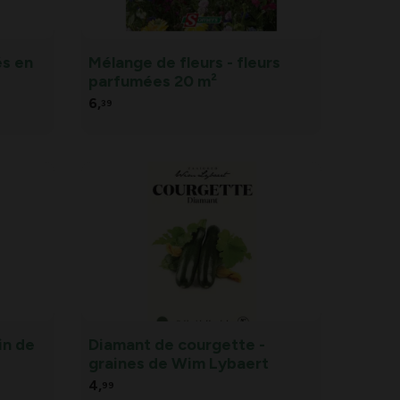
s en
Mélange de fleurs - fleurs
parfumées 20 m²
6,
39
in de
Diamant de courgette -
graines de Wim Lybaert
4,
99