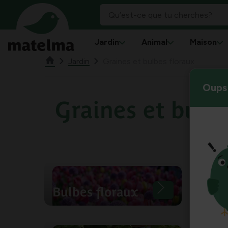
Jardin
Animal
Maison
Jardin
Graines et bulbes floraux
Oups 
Graines et bulbe
Gra
Bulbes floraux
fleu