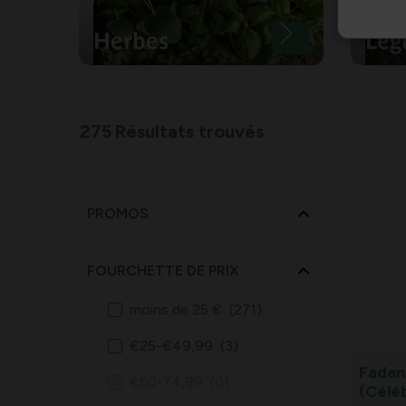
Herbes
Lég
275
Résultats trouvés
PROMOS
FOURCHETTE DE PRIX
moins de 25 €
(271)
€25-€49,99
(3)
Fadan
€50-74,99
(0)
(Céléb