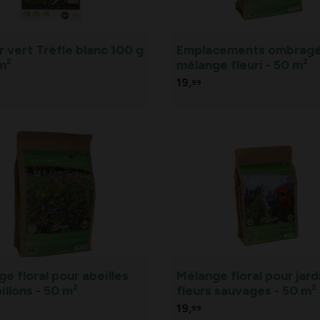
 vert Trèfle blanc 100 g
Emplacements ombragé
m²
mélange fleuri - 50 m²
19,
99
e floral pour abeilles
Mélange floral pour jard
illons - 50 m²
fleurs sauvages - 50 m²
19,
99