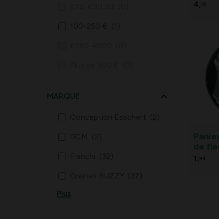
Lycop
4,
19
€75-€99,99
(0)
100-250 €
(1)
€250-€500
(0)
Plus de 500 €
(0)
MARQUE
Conception Esschert
(2)
Panie
DCM
(2)
de fle
Franchi
(32)
21,5 c
1,
99
Graines BUZZY
(37)
Plus
Horti Tops
(15)
Protecta
(29)