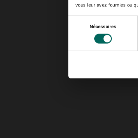
vous leur avez fournies ou qu'
Sélection
Nécessaires
du
consentement
Aguad
4,
19