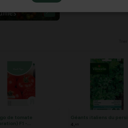
umes
Trier
go de tomate
Géants italiens du persil
ration) F1 -
4,
45