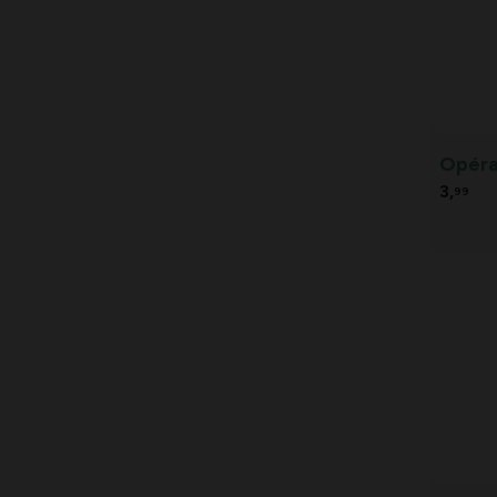
Somers
(1)
Tête de série Somers
(39)
Vilmorin
(41)
Opéra 
Wim Lybaert
(12)
3,
99