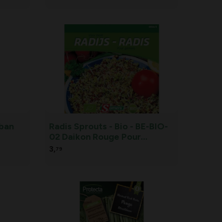
uban
Radis Sprouts - Bio - BE-BIO-
02 Daikon Rouge Pour
Germes DV
3,
79