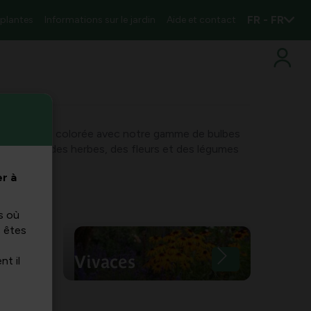
FR - FR
 plantes
Informations sur le jardin
Aide et contact
 une palette colorée avec notre gamme de bulbes
fit de semer des herbes, des fleurs et des légumes
r à
s où
s êtes
Vivaces
nt il