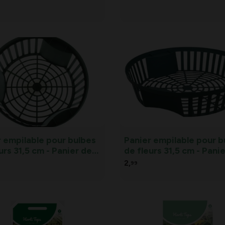
ersicon lycopersicum
r empilable pour bulbes
Panier empilable pour b
urs 31,5 cm - Panier de
de fleurs 31,5 cm - Pani
m pour bulbes de fleurs
empilable pour bulbes 
2,
99
fleurs -