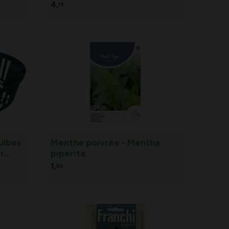
4,
19
ulbes
Menthe poivrée - Mentha
er
piperita
de
1,
83