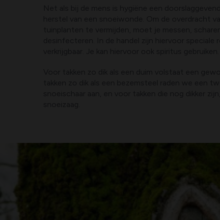
Net als bij de mens is hygiëne een doorslaggevend
herstel van een snoeiwonde. Om de overdracht va
tuinplanten te vermijden, moet je messen, schare
desinfecteren. In de handel zijn hiervoor speciale 
verkrijgbaar. Je kan hiervoor ook spiritus gebruiken.
Voor takken zo dik als een duim volstaat een gew
takken zo dik als een bezemsteel raden we een t
snoeischaar aan, en voor takken die nog dikker zi
snoeizaag.