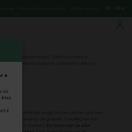
FR - FR
 plantes
Informations sur le jardin
Aide et contact
r les arbres régulièrement. Cela favorisera la
maladies. Lisez ici quand et comment tailler un
r à
s où
s êtes
nt il
olumineus : sommige jonge bomen weten ons keer
 de manier waarop ze groeien. Gelukkig kan het
gelmatig te snoeien.
Zo bevorder je een
rkom je ziektes
. Ook jij profiteert van de