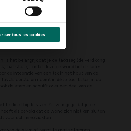
riser tous les cookies
de juiste snoeitechniek
n, is het belangrijk dat je de takkraag (de verdikking
tak) laat staan, omdat deze de wond helpt sluiten.
or de integratie van een tak in het hout van de
 tak als eerste en neemt in dikte toe. Later, in de
t ook de stam en schuift over een deel van de
t te dicht bij de stam. Zo vermijd je dat je de
 heeft als gevolg dat de wond zich niet kan sluiten
dt voor schimmelziekten.
 ver van de stam af, want te grote stompen