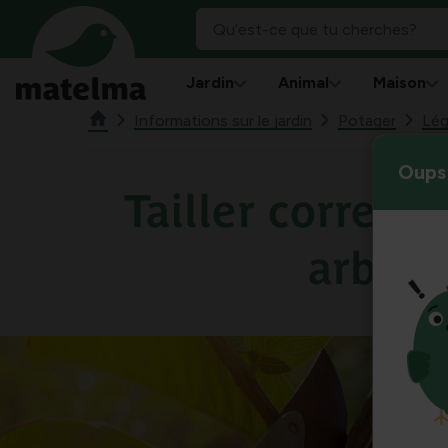
Jardin
Animal
Maison
Informations sur le jardin
Potager
Lé
Oups 
Tailler correct
arbres