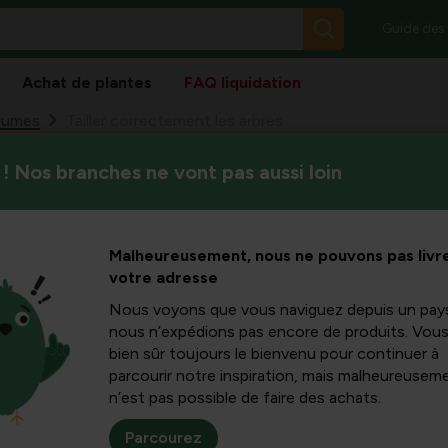
Guide des
Achat de plantes
FAQ liquidation
gumes
Tailler correctement les arbres
! Nos branches ne vont pas aussi loin
Il ne fait pas de mal de taille
ement les
croissance et préviendra les 
arbre.
Malheureusement, nous ne pouvons pas livre
votre adresse
Nous voyons que vous naviguez depuis un pay
nous n’expédions pas encore de produits. Vou
bien sûr toujours le bienvenu pour continuer à
parcourir notre inspiration, mais malheureuseme
Te hoog, te breed, te v
n’est pas possible de faire des achats.
op keer te verrassen met
geen kwaad om bomen re
Parcourez
krachtige groei en voo