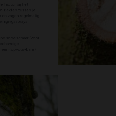
e factor bij het
n ziekten tussen je
n en zagen regelmatig
reinigingssprays
one snoeischaar. Voor
weehandige
jn, een (opvouwbare)