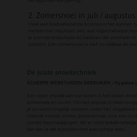
de regionale wetgeving!
2. Zomersnoei in juli / augustus
Heel wat bladverliezende boomsoorten kunnen tij
meteen het resultaat ziet, wat logischerwijze mo
je zonnebrandschade bij bladeren die voorheen i
zonlicht. Een zomersnoei is niet zo radikaal als 
De juiste snoeitechniek
SCHERPE WERKTUIGEN GEBRUIKEN - Hygiëne is 
Een open snijvlak aan een boom is het ideale doelw
schimmels en vocht. Om het snijvlak zo klein moge
je zo recht mogelijk snoeien zodat het snijgebied r
Gebruik steeds scherp gereedschap voor een zo ef
zonder beschadigingen. Als er toch enkele rafelige
dan kan je die bijsnijden met een scherp mes.