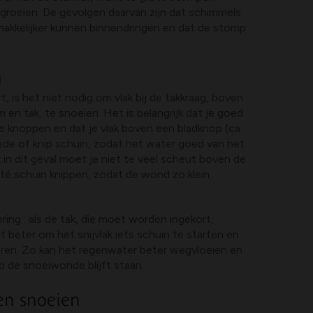
groeien. De gevolgen daarvan zijn dat schimmels
makkelijker kunnen binnendringen en dat de stomp
n
rt, is het niet nodig om vlak bij de takkraag, boven
 en tak, te snoeien. Het is belangrijk dat je goed
e knoppen en dat je vlak boven een bladknop (ca.
ede of knip schuin, zodat het water goed van het
k in dit geval moet je niet te veel scheut boven de
 té schuin knippen, zodat de wond zo klein
ring : als de tak, die moet worden ingekort,
het beter om het snijvlak iets schuin te starten en
skeren. Zo kan het regenwater beter wegvloeien en
op de snoeiwonde blijft staan.
en snoeien