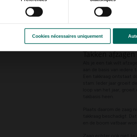
Cookies nécessaires uniquement
Auto
Voor elk type tak 
Takken afzagen
Als je een tak wilt afzage
aan de basis van iedere 
Een takkraag ontstaat do
stam. Ieder jaar groeit de
loop van het jaar, groei
takbasis heen.
Plaats daarom de zaag nie
takkraag beschadigt. Dat
en de boom vatbaar wor
Zaag echter ook niet te