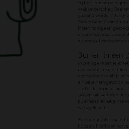
Bij het snoeien van gro
vaak onderschat. Daaro
gepland worden. Veilighei
"bovenhands" vanaf een 
indien nodig een gespec
en professionele apparat
stappen afzagen om de s
Bomen in een 
In principe moet je er r
evenwicht tussen tak- e
evenwicht dus altijd ve
en wil je hem gewoon wat
zodat de boom daarna zij
takken kan verdelen. Als 
buurman niet eens merkt
werk geleverd.
Een boom zal er meestal 
houden. Profiteer hierva