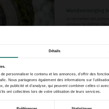
Wondverzorging b
Je zal merken dat je boo
opnieuw te dichten. Na 
de rand van de wonde na
mogelijk dat de boom er 
wonde volledig te bedekk
boomsoorten sterk in v
te bewapenen tegen sch
Détails
Net daarom is het - voor
snoeiwonde met een won
ies.
helpen om het snoeivlak s
e personnaliser le contenu et les annonces, d'offrir des fonctio
voldoende lucht bij het 
rafic. Nous partageons également des informations sur l'utilisati
, de publicité et d'analyse, qui peuvent combiner celles-ci avec
ils ont collectées lors de votre utilisation de leurs services.
Préférences
Statistiques