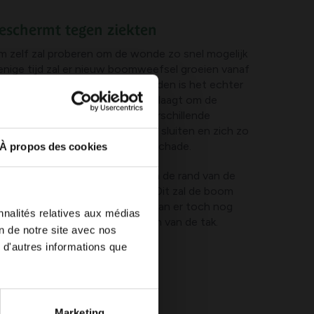
eschermt tegen ziekten
m zelf zal proberen om de wonde zo snel mogelijk
enige tijd zal er nieuw boomweefsel groeien vanaf
ar binnen. Bij grotere snoeiwonden is het echter
zelfs na meerdere jaren niet in slaagt om de
en. Daarnaast verschillen de verschillende
ermogen om de snoeiwonden te sluiten en zich zo
immelaantastingen en andere schade.
À propos des cookies
al bij sierbomen - heel zinvol om de rand van de
dafdekmiddel te behandelen. Dit zal de boom
neller te sluiten. Tegelijkertijd kan er toch nog
nnalités relatives aux médias
sneldrogende hout in het midden van de tak.
on de notre site avec nos
 d'autres informations que
Marketing