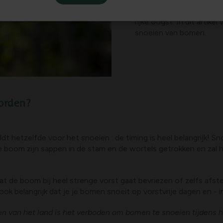
snoeibeurt, want je zal
rijke oogst. In dit artike
snoeien van bomen.
orden?
dt hetzelfde voor het snoeien : de timing is heel belangrijk! Sno
e boom zijn sappen in de stam en de wortels getrokken en zal h
 dat de boom bij heel strenge vorst gaat bevriezen of zelfs afster
k belangrijk dat je je bomen snoeit op vorstvrije dagen en - in
n van het land is het verboden om bomen te snoeien tijdens h