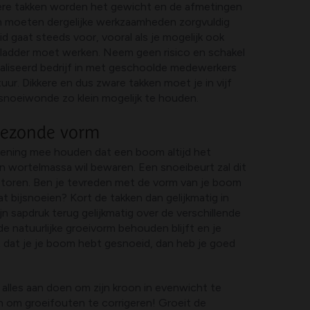
tere takken worden het gewicht en de afmetingen
m moeten dergelijke werkzaamheden zorgvuldig
d gaat steeds voor, vooral als je mogelijk ook
ladder moet werken. Neem geen risico en schakel
ialiseerd bedrijf in met geschoolde medewerkers
uur. Dikkere en dus zware takken moet je in vijf
noeiwonde zo klein mogelijk te houden.
gezonde vorm
ekening mee houden dat een boom altijd het
n wortelmassa wil bewaren. Een snoeibeurt zal dit
rstoren. Ben je tevreden met de vorm van je boom
 bijsnoeien? Kort de takken dan gelijkmatig in
n sapdruk terug gelijkmatig over de verschillende
de natuurlijke groeivorm behouden blijft en je
 dat je je boom hebt gesnoeid, dan heb je goed
alles aan doen om zijn kroon in evenwicht te
n om groeifouten te corrigeren! Groeit de