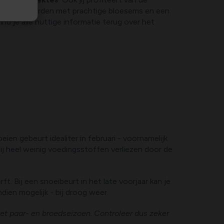
 beloond worden met prachtige bloesems en een
l vind je alle nuttige informatie terug over het
eien gebeurt idealiter in februari - voornamelijk
ij heel weinig voedingsstoffen verliezen door de
ft. Bij een snoeibeurt in het late voorjaar kan je
dien mogelijk - bij droog weer.
et paar- en broedseizoen. Controleer dus zeker