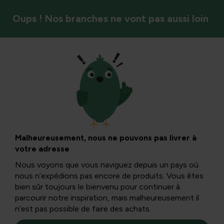
Oups ! Nos branches ne vont pas aussi loin
Styles de jardin et ambiance
Guide des plantes
de jardin en plein
Malheureusement, nous ne pouvons pas livrer à
votre adresse
soleil et des formes
Nous voyons que vous naviguez depuis un pays où
nous n’expédions pas encore de produits. Vous êtes
de fleurs rosées
bien sûr toujours le bienvenu pour continuer à
parcourir notre inspiration, mais malheureusement il
n’est pas possible de faire des achats.
Ce guide vous aidera à concevoir un jardin ensoleillé,