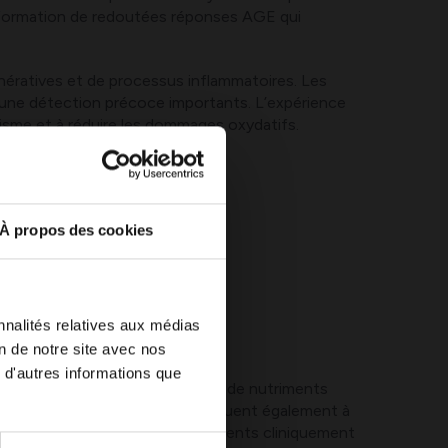
 la formation de redoutées réponses AGE qui
énératives et de processus inflammatoires. Les
 une détection précoce importants. L’expérience
isme et à réduire les dommages oxydatifs.
its et légumes
 feuilles
À propos des cookies
nnalités relatives aux médias
on de notre site avec nos
 d'autres informations que
et en sucres ajoutés, un manque de nutriments
aines méthodes de cuisson contribuent également à
vent s’accumuler et des changements cliniquement