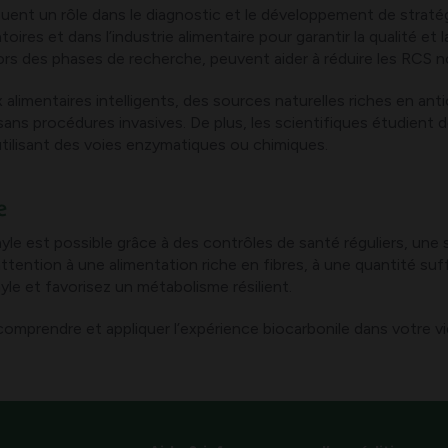
ouent un rôle dans le diagnostic et le développement de straté
oires et dans l’industrie alimentaire pour garantir la qualité et 
ors des phases de recherche, peuvent aider à réduire les RCS n
ix alimentaires intelligents, des sources naturelles riches en 
ans procédures invasives. De plus, les scientifiques étudient d
tilisant des voies enzymatiques ou chimiques.
e
le est possible grâce à des contrôles de santé réguliers, une su
attention à une alimentation riche en fibres, à une quantité suf
le et favorisez un métabolisme résilient.
rendre et appliquer l’expérience biocarbonile dans votre vie q