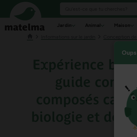
Jardin
Animal
Maison
Informations sur le jardin
Conception de j
Oups 
Expérience bioca
guide compl
composés carbo
biologie et de l