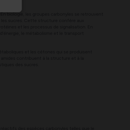
n biologie, les groupes carbonyles se retrouvent
 les sucres. Cette structure confère aux
otéines et les processus de signalisation. En
 d’énergie, le métabolisme et le transport
étaboliques et les cétones qui se produisent
amides contribuent à la structure et à la
stiques des sucres.
 réactifs des espèces carbonyles telles que le