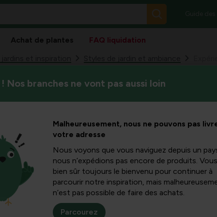
Guide des
Achat de plantes
FAQ liquidation
ardins et inspiration
Styles de jardin et ambiance
! Nos branches ne vont pas aussi loin
Dans cet article, vous découv
rbonile :
pourquoi les groupes carbonyl
Vous apprendrez les causes,
et des
Malheureusement, nous ne pouvons pas livre
reconnaître et traiter les défi
votre adresse
nyles en
Nous voyons que vous naviguez depuis un pay
nous n’expédions pas encore de produits. Vou
bien sûr toujours le bienvenu pour continuer à
eur impact
parcourir notre inspiration, mais malheureuseme
n’est pas possible de faire des achats.
Parcourez