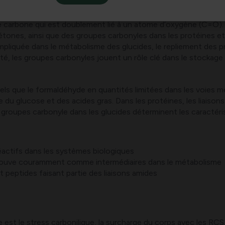
pourquoi est important en biologie
 carbone qui est doublement lié à un atome d’oxygène (C=O). E
étones, ainsi que des groupes carbonyles dans les protéines et
mpliquée dans le métabolisme des glucides, le repliement des pr
vité, les groupes carbonyles jouent un rôle clé dans le stockage
els que le formaldéhyde en quantités limitées dans les voies m
u glucose et des acides gras. Dans les protéines, les liaisons 
s groupes carbonyle dans les glucides déterminent les caractéri
actifs dans les systèmes biologiques
trouve couramment comme intermédiaires dans le métabolisme
peptides faisant partie des liaisons amides
 est le stress carbonilique, la surcharge du corps avec les RCS