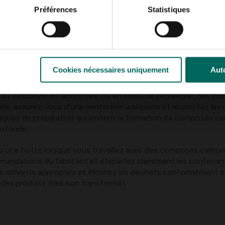
ent.
Préférences
Statistiques
rpoids, diabétiques ou ayant des antécédents familiaux de tro
cuisent régulièrement à haute température. Reconnaître une 
Cookies nécessaires uniquement
Auto
tion et un entretien en toute sécurité
du carbonyle en laboratoire ou en milieu de recherche, des norm
le, assurez-vous d’une ventilation adéquate et respectez les r
ues de préparation qui limitent la formation de composés carb
rofonde.
ez une hotte lorsque vous travaillez avec des composés carbony
mmandations du fabricant et étiquetez clairement les contenan
s solvants appropriés et éliminez les déchets conformément à 
 des produits frais non transformés