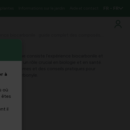
FR - FR
 plantes
Informations sur le jardin
Aide et contact
Expérience biocarbonile : guide complet des composés carbonyles en biologie et de leur impact
rirez ce que consiste l’expérience biocarbonile et
es jouent un rôle crucial en biologie et en santé.
 les symptômes et des conseils pratiques pour
r à
s liés au carbonyle.
s où
s êtes
nt il