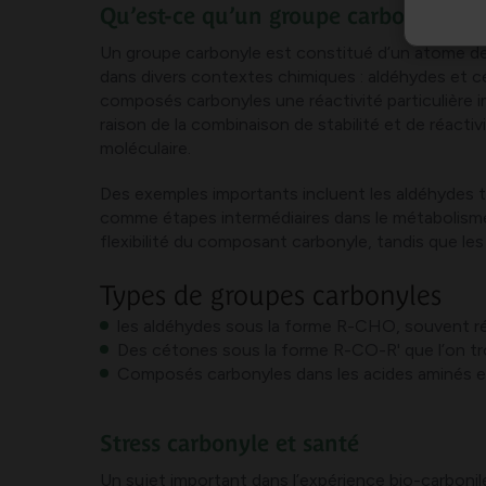
Qu’est-ce qu’un groupe carbonyle et 
Un groupe carbonyle est constitué d’un atome de
dans divers contextes chimiques : aldéhydes et c
composés carbonyles une réactivité particulière i
raison de la combinaison de stabilité et de réacti
moléculaire.
Des exemples importants incluent les aldéhydes t
comme étapes intermédiaires dans le métabolisme d
flexibilité du composant carbonyle, tandis que le
Types de groupes carbonyles
les aldéhydes sous la forme R-CHO, souvent ré
Des cétones sous la forme R-CO-R' que l’on 
Composés carbonyles dans les acides aminés et 
Stress carbonyle et santé
Un sujet important dans l’expérience bio-carbonile