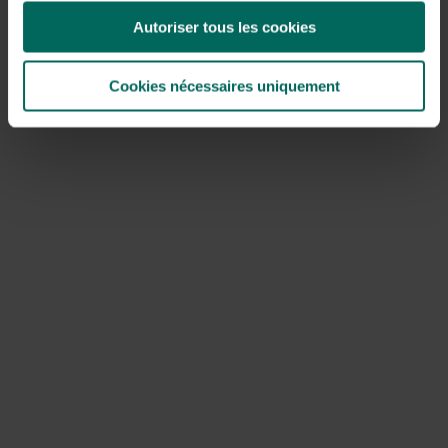
différents groupes de plantes qui varient la croissance
saisonnière et les besoins d’entretien. Pensez à :
Autoriser tous les cookies
Vivaces
: lavande, boule de neige, salvia, hortensias,
Cookies nécessaires uniquement
crocus fuji et lavandula pour le parfum et la couleur
Graminées et graminées
ornementales : stipa
tenuissima, miscanthus ou carex pour le mouvement
et la structure
Herbes et couvre-sols
: thym, origan et ajuga pour la
couleur et l’entretien facile
Bulbes et fleurs d’été
: tulipes, jonquilles, allium et
chapelet pour le printemps et l’été
Ajoutez à cela une attention particulière à la hauteur, à la
couleur, à la période de floraison et au niveau d’entretien
souhaité. Prenez en compte le climat local et l’arrosage.
Un bon design inclut des couleurs qui se renforcent
mutuellement et des lieux que vous pouvez apprécier
selon les saisons.