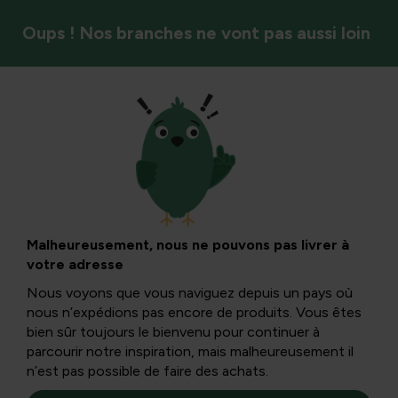
Oups ! Nos branches ne vont pas aussi loin
Styles de jardin et ambiance
Transformer la
pelouse : de l’herbe
Malheureusement, nous ne pouvons pas livrer à
votre adresse
à la bordure et au
Nous voyons que vous naviguez depuis un pays où
nous n’expédions pas encore de produits. Vous êtes
parterre de fleurs
bien sûr toujours le bienvenu pour continuer à
parcourir notre inspiration, mais malheureusement il
n’est pas possible de faire des achats.
dans la pelouse