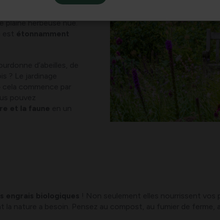
ogique offre
un
 et
un
ne plaine herbeuse nue.
l est
étonnamment
bourdonne d’abeilles, de
ois ? Le jardinage
 – cela commence par
us pouvez
re et la faune
en un
s engrais biologiques
! Non seulement elles nourrissent vos pl
nt la nature a besoin. Pensez au compost, au fumier de ferme, a