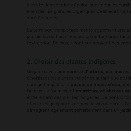
Il existe des solutions écologiques pour les nuisib
exemple, les granulés organiques de limaces ne tu
sont épargnés.
La terre pour rempotage mérite également une atte
jardinières de fleurs. Beaucoup de terreaux stand
l’extraction. De plus, il contient souvent des engra
2. Choisir des plantes indigènes
Un jardin avec
une variété d’arbres, d’arbustes,
Choisissez les plantes indigènes autant que possib
qui signifie qu’ils ont
besoin de moins d’eau, d’e
De plus, ils fournissent
nourriture et abri aux a
entièrement des plantes indigènes. De bons choix 
et plantes grimpantes comme le viorne opulus (Vibu
s’intègrent également parfaitement dans un jardi