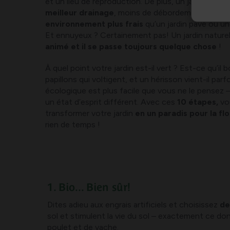
et un lieu de reproduction. De plus, un jardin écol
meilleur drainage
, moins de débordements d’eau
environnement plus frais
qu’un jardin pavé ou u
Et ennuyeux ? Certainement pas! Un jardin nature
animé et il se passe toujours quelque chose
!
À quel point votre jardin est-il vert ? Est-ce qu’il 
papillons qui voltigent, et un hérisson vient-il parf
écologique est plus facile que vous ne le pensez
un état d’esprit différent. Avec ces
10 étapes,
vo
transformer votre jardin
en un paradis pour la flo
rien de temps !
1. Bio... Bien sûr!
Dites adieu aux engrais artificiels et choisissez
de
sol et stimulent la vie du sol – exactement ce do
poulet et de vache.