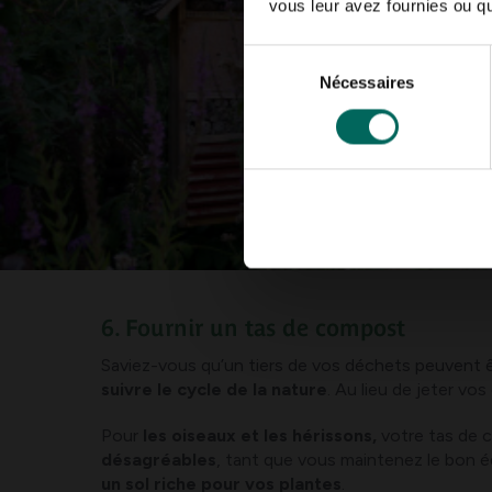
vous leur avez fournies ou qu'
Sélection
Nécessaires
du
consentement
6. Fournir un tas de compost
Saviez-vous qu’un tiers de vos déchets peuvent ê
suivre le cycle de la nature
. Au lieu de jeter v
Pour
les oiseaux et les hérissons,
votre tas de c
désagréables
, tant que vous maintenez le bon éq
un sol riche pour vos plantes
.