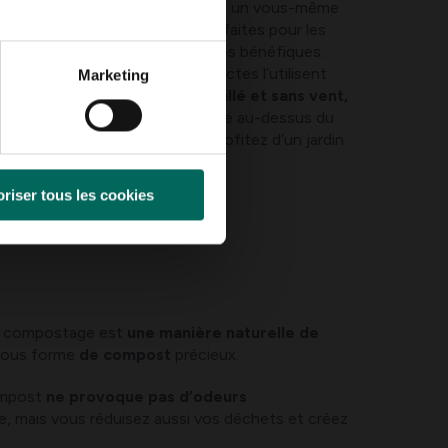
l à insectes
ou construisez-en un vous-même
lés. Les tiges creuses sont parfaites pour les
ttirent à leur tour d’autres insectes bénéfiques.
 de cris, araignées et autres insectes l’utilisent
Marketing
 l’hôtel dans
un endroit ensoleillé et sans vent,
n nectar
, et à au moins un mètre au-dessus du
n coup de main à la nature et profitez d’un jardin
riser tous les cookies
 Le compostage est
une manière naturelle de
 sous forme
de compost
précieux.
compost
ne provoque pas d’odeurs
re, mais vous réduisez aussi vos déchets et créez