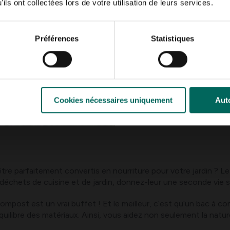
ils ont collectées lors de votre utilisation de leurs services.
De plus, installez
un hôte
avec des matériaux recyc
abeilles solitaires, qui a
Mais les papillons, crises
Préférences
Statistiques
aussi comme abri. Placez
près de fleurs riches e
sol. Ainsi, vous donnez u
animé et animé !
Cookies nécessaires uniquement
Auto
tre parfaitement convertis en nourriture pour votre jardin ?
os déchets de cuisine et de jardin, donnez-leur une seconde vie
ompost est un vrai buffet ! Et le meilleur, c’est qu’un bac à 
uilibre des matériaux. Ainsi, vous aidez non seulement la natu