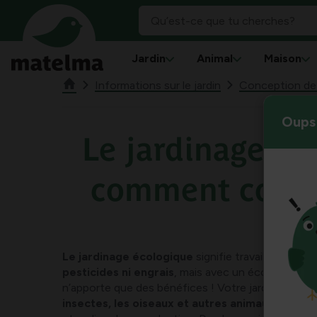
Jardin
Animal
Maison
Informations sur le jardin
Conception de j
Oups 
Le jardinage éc
comment comm
Le jardinage écologique
signifie travailler avec la
pesticides ni engrais
, mais avec un écosystème s
n’apporte que des bénéfices ! Votre jardin devien
insectes, les oiseaux et autres animaux
, avec b