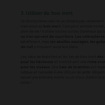
3. Utiliser du bois mort
Un écosystème sain ne se résume pas seulement a
mais aussi au
bois mort
. Cela peut sembler inutile,
plein de vie ! Il attire toutes sortes d’animaux qui 
ou s’en servent de nourriture
.
Les coléoptère
bénéficient, mais
les abeilles sauvages, les guêp
de nuit
y trouvent aussi leur place.
Les talus de branches et les tas de bois sont
des 
pour les hérissons
et constituent une
riche sou
pour les oiseaux
. Une
haie de branches
est égal
ludique et naturelle à une clôture de jardin éléga
laisser une branche morte ou un tronc d’arbre ici et 
reste !