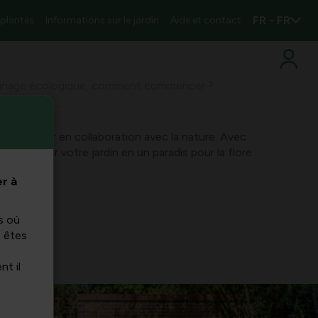
FR - FR
 plantes
Informations sur le jardin
Aide et contact
dinage écologique, comment commencer ?
ie travailler en collaboration avec la nature. Avec
ansformer votre jardin en un paradis pour la flore
ps !
r à
s où
s êtes
nt il