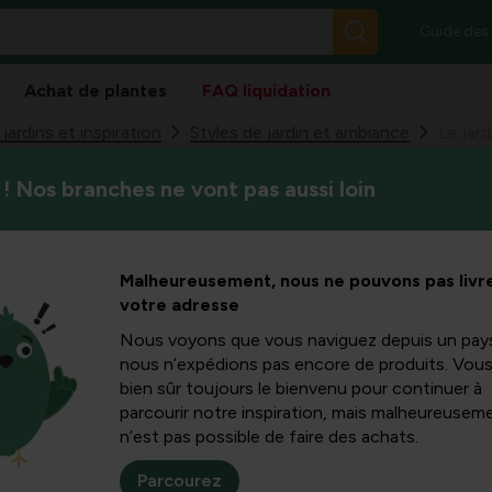
Guide des
Achat de plantes
FAQ liquidation
ardins et inspiration
Styles de jardin et ambiance
Le jar
! Nos branches ne vont pas aussi loin
Le jardinage écologique signif
ologique,
ces 10 étapes, vous pouvez tr
et la faune en un rien de tem
encer ?
Malheureusement, nous ne pouvons pas livre
votre adresse
Nous voyons que vous naviguez depuis un pay
nous n’expédions pas encore de produits. Vou
bien sûr toujours le bienvenu pour continuer à
 nature :
sans
parcourir notre inspiration, mais malheureuseme
ain et prospère. Cela
n’est pas possible de faire des achats.
dra
une oasis pour les
eaucoup de nourriture
Parcourez