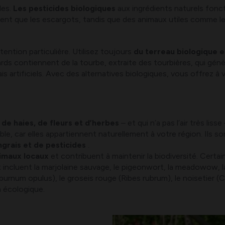
les.
Les pesticides biologiques
aux ingrédients naturels fonc
ent que les escargots, tandis que des animaux utiles comme les 
ntion particulière. Utilisez toujours
du terreau biologique e
ards contiennent de la tourbe, extraite des tourbières, qui g
is artificiels. Avec des alternatives biologiques, vous offrez à v
 de haies, de fleurs et d’herbes
– et qui n’a pas l’air très liss
le, car elles appartiennent naturellement à votre région. Ils s
ngrais et de pesticides
.
nimaux locaux
et contribuent à maintenir la biodiversité. Certa
incluent la marjolaine sauvage, le pigeonwort, la meadowow, la
rnum opulus), le groseis rouge (Ribes rubrum), le noisetier (Cor
n écologique.