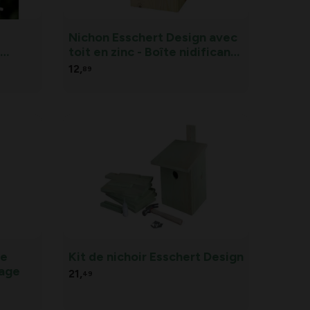
Nichon Esschert Design avec
-
toit en zinc - Boîte nidificante
Esschert Design avec toit en
12,
89
zinc - naturelle
de
Kit de nichoir Esschert Design
tage
21,
49