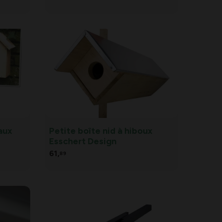
effraies
eaux
Petite boîte nid à hiboux
Esschert Design
61,
89