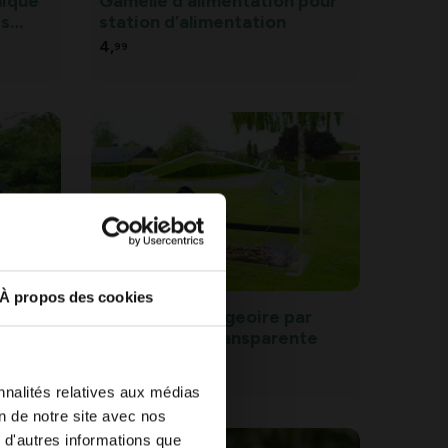
mique
Gamelle d’alimentation pour
es
station d’alimentation
4,
99
À propos des cookies
Maison de mangeoire par
fenêtre XL - transparente
27,
99
nnalités relatives aux médias
on de notre site avec nos
 d'autres informations que