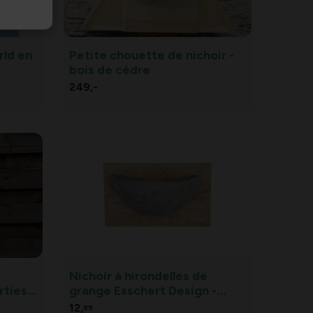
rld en
Petite chouette de nichoir -
bois de cèdre
249,
-
Nichoir à hirondelles de
rties
grange Esschert Design -
Nichoir pour hirondelle
12,
89