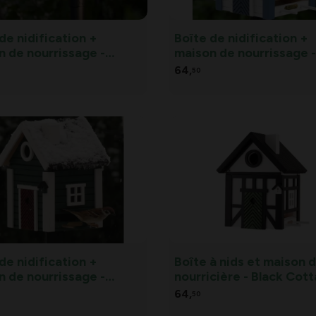
de nidification +
Boîte de nidification +
n de nourrissage -
maison de nourrissage 
ge Rouge Multiholk
Cottage blanc et bleu
64,
50
Multiholk
de nidification +
Boîte à nids et maison 
n de nourrissage -
nourricière - Black Cot
holk Green Cottage
64,
50