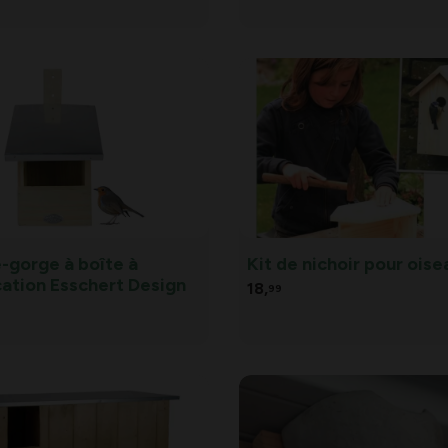
-gorge à boîte à
Kit de nichoir pour ois
cation Esschert Design
18,
99