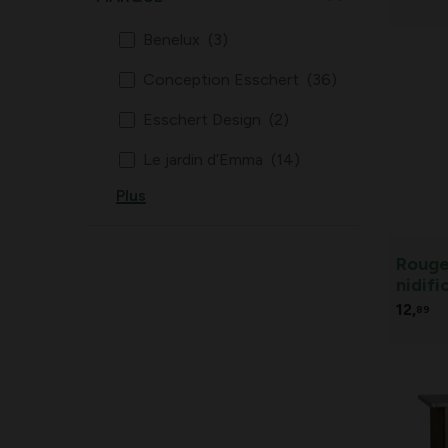
Benelux
(3)
Conception Esschert
(36)
Esschert Design
(2)
Le jardin d’Emma
(14)
Plus
Monde de la faune
(2)
Schwegler
(2)
Rouge
nidifi
12,
89