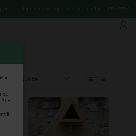
FR - FR
 plantes
Informations sur le jardin
Aide et contact
r à
 par
s où
s êtes
nt il