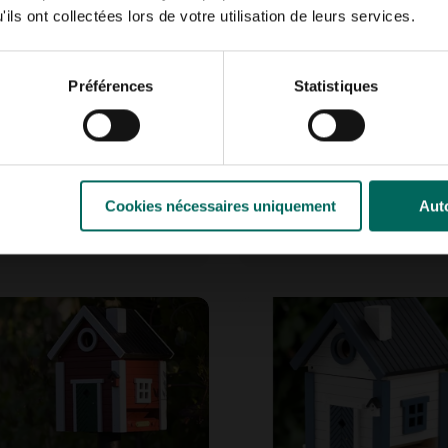
ils ont collectées lors de votre utilisation de leurs services.
Préférences
Statistiques
rt Design fruit, beurre
Buzzy Seeds moitié noi
cahuète sans sel
coco avec des cacahuè
Cookies nécessaires uniquement
Auto
t 4 saisons - 330 g -
2,
50
s beurre de cacahuète
el pendant 4 saisons -