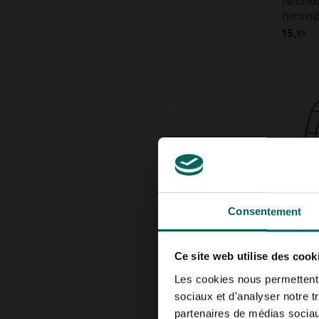
Nichoi
hirond
pour 
15,
99
céliba
Consentement
Cage 
bocal
Ce site web utilise des cook
11,
99
Les cookies nous permettent d
sociaux et d'analyser notre t
partenaires de médias sociaux