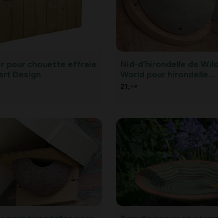
r pour chouette effraie
Nid-d’hirondelle de Wild
ert Design
World pour hirondelle
domestique - céramiqu
21,
49