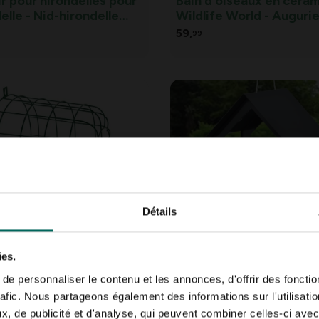
r pour hirondelles pour
Bain d’oiseaux en céra
elle - Nid-hirondelle
Wildlife World - Auguri
hirondelle domestique -
d’innocence
59,
99
taire
Détails
protectrice pour porte-
Table d’alimentation
 de beurre de cacahuète
suspendue en métal
ies.
17,
79
e personnaliser le contenu et les annonces, d'offrir des fonctio
rafic. Nous partageons également des informations sur l'utilisati
, de publicité et d'analyse, qui peuvent combiner celles-ci avec