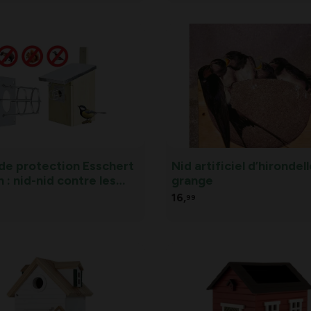
de protection Esschert
Nid artificiel d’hirondel
 : nid-nid contre les
grange
ils et les martres
16,
99