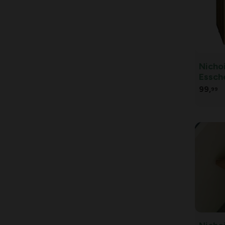
Nichoi
Essch
99,
99