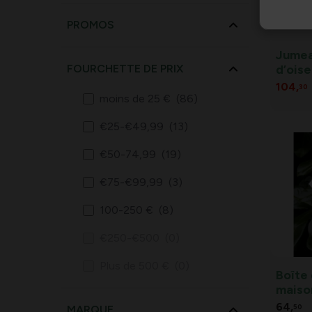
PROMOS
Jumea
d’ois
FOURCHETTE DE PRIX
bascul
104,
30
moins de 25 €
(86)
€25-€49,99
(13)
€50-74,99
(19)
€75-€99,99
(3)
100-250 €
(8)
€250-€500
(0)
Plus de 500 €
(0)
Boîte 
maiso
Cotta
64,
MARQUE
50