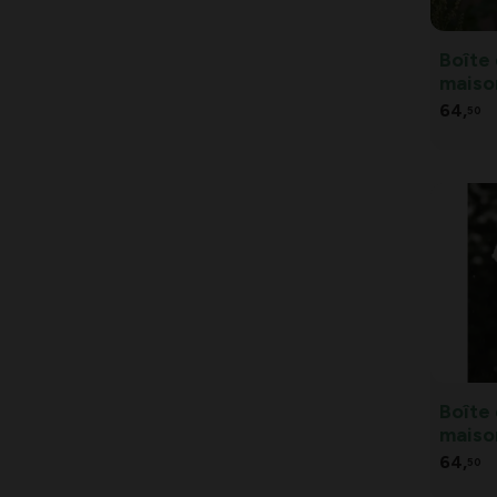
Boîte 
maiso
Cotta
64,
50
Boîte 
maiso
Multi
64,
50