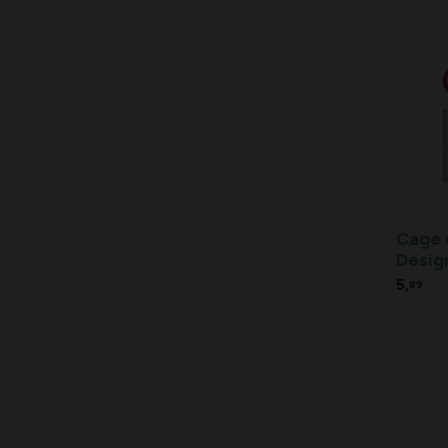
Cage 
Design
écureu
5,
89