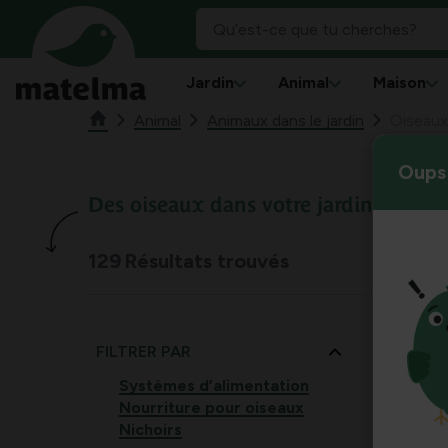
Jardin
Animal
Maison
Animal
Animaux dans le jardin
Oiseaux
Oups 
Des oiseaux dans votre jardin
129
Résultats trouvés
FILTRER PAR
Systèmes d’alimentation
Nourriture pour oiseaux
Nichoirs