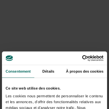
recharge herbicide - 5
L
Herbi-Green Ready
Edialux Herbi-Green
Spray & Go - 5 litres
prêt - 5 L
32,
32,
54
08
Consentement
Détails
À propos des cookies
Ce site web utilise des cookies.
Les cookies nous permettent de personnaliser le contenu
et les annonces, d'offrir des fonctionnalités relatives aux
médias sociaux et d'analyser notre trafic. Nous