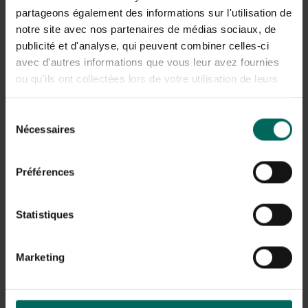
KB Herbatak Super -
Roundup Contact
partageons également des informations sur l'utilisation de
KB Herbatak Super -
Pump 'N Go - Roundup
notre site avec nos partenaires de médias sociaux, de
500 ml
Contact Pump 'N Go -
29,
29,
99
89
2,5 L
publicité et d'analyse, qui peuvent combiner celles-ci
avec d'autres informations que vous leur avez fournies
ou qu'ils ont collectées lors de votre utilisation de leurs
services.
Sélection
Nécessaires
du
consentement
Préférences
Compo Herbistop
Désherbant total
Prêt sur toutes les
Ecostyle Ultima Quick
surfaces - 5 L - 50 m²
Spray - 2,5 L
29,
28,
59
69
Statistiques
Marketing