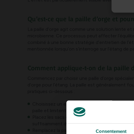
Qu’est-ce que la paille d’orge et pour
La paille d’orge agit comme une solution lente et
microbienne. Ce processus peut affecter l’équilibre 
combiné à une bonne stratégie d’entretien de l’éta
mentionnée lorsqu’on s’interroge sur l’étang de pail
Comment applique-t-on de la paille d
Commencez par choisir une paille d’orge spéciale
d’orge pour l’étang. La paille est généralement fo
pratiques ci-dessous :
Choisissez un endroit avec suffisamment de cour
paille et limitent la formation des algues.
Placez les sacs de paille dans une position prop
suffisamment d’eau.
Remplacez la paille après environ 4 à 8 semain
Consentement