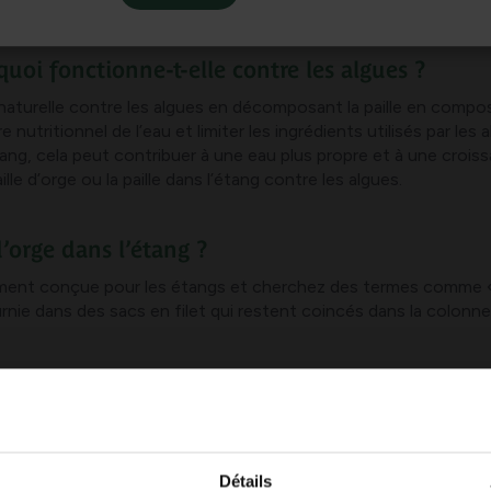
quoi fonctionne-t-elle contre les algues ?
 naturelle contre les algues en décomposant la paille en compos
nutritionnel de l’eau et limiter les ingrédients utilisés par les
ng, cela peut contribuer à une eau plus propre et à une croissa
le d’orge ou la paille dans l’étang contre les algues.
’orge dans l’étang ?
ment conçue pour les étangs et cherchez des termes comme « ét
urnie dans des sacs en filet qui restent coincés dans la colonn
ant et de lumière solaire ; Cela favorise l’activité des micro-
re et hermétique pour qu’ils ne pénètrent pas dans le système d
es, ou plus tôt si la paille s’est complètement décomposée ou
Détails