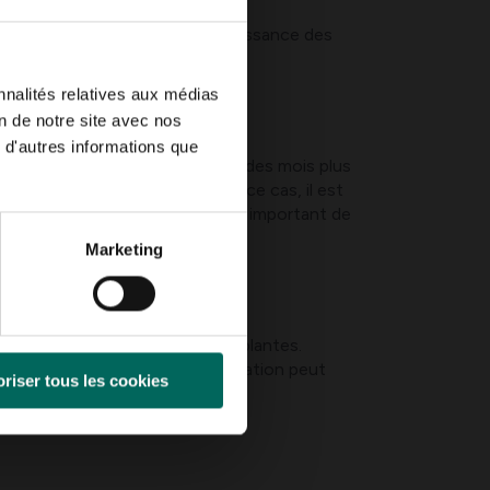
ats optimaux.
ur limiter naturellement la croissance des
nnalités relatives aux médias
on de notre site avec nos
 d'autres informations que
s à quelques mois, surtout lors des mois plus
ns d’algues importantes ; Dans ce cas, il est
s l’eau et un peu d’ombre. Il est important de
Marketing
tangs avec des poissons et des plantes.
hangée régulièrement et la dégradation peut
riser tous les cookies
de la patience.