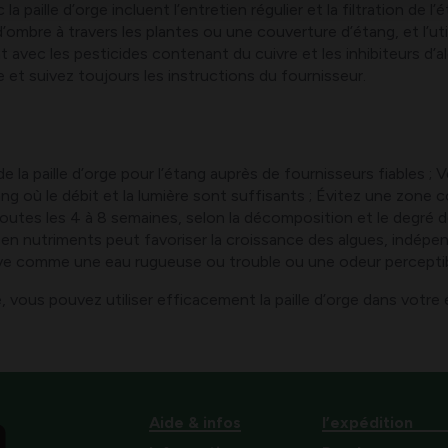
aille d’orge incluent l’entretien régulier et la filtration de l
’ombre à travers les plantes ou une couverture d’étang, et l’ut
avec les pesticides contenant du cuivre et les inhibiteurs d’a
ve et suivez toujours les instructions du fournisseur.
 la paille d’orge pour l’étang auprès de fournisseurs fiables ; V
tang où le débit et la lumière sont suffisants ; Évitez une zon
outes les 4 à 8 semaines, selon la décomposition et le degré d
e en nutriments peut favoriser la croissance des algues, indépend
e comme une eau rugueuse ou trouble ou une odeur perceptible,
e, vous pouvez utiliser efficacement la paille d’orge dans votre 
Aide & infos
l’expédition