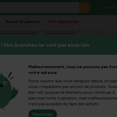
Guide des
Achat de plantes
FAQ liquidation
ardins et inspiration
Étang et piscine
! Nos branches ne vont pas aussi loin
Dans de nombreux étangs de ja
 contrôle
l’entretien de l’eau. Une méth
est l’utilisation de la paille d
ues dans
Malheureusement, nous ne pouvons pas livre
son efficacité contre les alg
votre adresse
sain.
 pratique
Nous voyons que vous naviguez depuis un pay
nous n’expédions pas encore de produits. Vou
bien sûr toujours le bienvenu pour continuer à
parcourir notre inspiration, mais malheureuseme
n’est pas possible de faire des achats.
l’eau des étangs, elle peut naturellement limiter la croissance d
tions aquatiques et déclenchent une action chimique qui fait 
Parcourez
gues flottantes ou mates et est souvent présenté comme une op