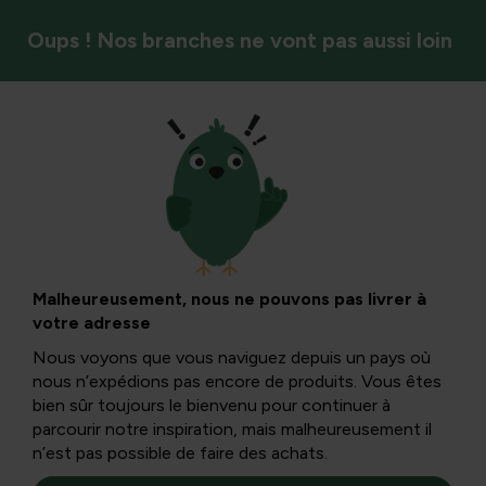
Oups ! Nos branches ne vont pas aussi loin
Styles de jardin et ambiance
Moyens durables
de cultiver des
Malheureusement, nous ne pouvons pas livrer à
votre adresse
jardins et de poser
Nous voyons que vous naviguez depuis un pays où
nous n’expédions pas encore de produits. Vous êtes
des pavages
bien sûr toujours le bienvenu pour continuer à
parcourir notre inspiration, mais malheureusement il
n’est pas possible de faire des achats.
Dans cet article, vous apprendrez comment améliorer