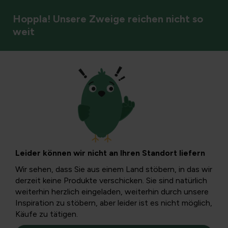
Hoppla! Unsere Zweige reichen nicht so
weit
Garten
Pflanzenanbau
Erfahren Sie, wie Sie starke, gesunde Pflanzen wachsen
lassen: Vom Samen bis zum vollen Wachstum. Hier
Leider können wir nicht an Ihren Standort liefern
bereiten Sie sich vollständig auf das Wachstum und die
Wir sehen, dass Sie aus einem Land stöbern, in das wir
Blüte Ihres Gartens vor.
derzeit keine Produkte verschicken. Sie sind natürlich
weiterhin herzlich eingeladen, weiterhin durch unsere
Inspiration zu stöbern, aber leider ist es nicht möglich,
Käufe zu tätigen.