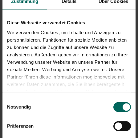
Zustimmung
Details
Über Cookies
Diese Webseite verwendet Cookies
Wir verwenden Cookies, um Inhalte und Anzeigen zu
personalisieren, Funktionen für soziale Medien anbieten
zu können und die Zugriffe auf unsere Website zu
analysieren. Außerdem geben wir Informationen zu Ihrer
Fasergläser
Square Grow Pot - 9 x
Verwendung unserer Website an unsere Partner für
quadratisch
9 x 10 cm
soziale Medien, Werbung und Analysen weiter. Unsere
biologisch abbaubar –
4,
6,
Partner führen diese Informationen möglicherweise mit
29
99
6 x 6 cm
weiteren Daten zusammen, die Sie ihnen bereitgestellt
haben oder die sie im Rahmen Ihrer Nutzung der Dienste
gesammelt haben.
Einwilligungsauswahl
Notwendig
Präferenzen