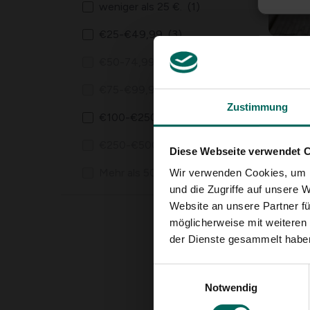
weniger als 25 €.
(1)
€25-€49,99
(3)
Kooko
€50-74,99
(0)
Lampe
schok
138,
99
€75-€99,99
(0)
Zustimmung
€100-€250
(1)
€250-€500
(0)
Diese Webseite verwendet 
Mehr als 500 €
(0)
Wir verwenden Cookies, um I
und die Zugriffe auf unsere 
Website an unsere Partner fü
möglicherweise mit weiteren
der Dienste gesammelt habe
Einwilligungsauswahl
Gypsy
Gart
Notwendig
29,
99