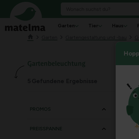
Garten
Tier
Haus
Garten
Gartengestaltung und -bau
G
Hoppl
Gartenbeleuchtung
5
Gefundene Ergebnisse
PROMOS
PREISSPANNE