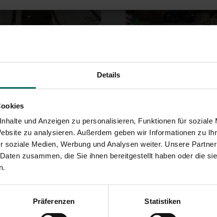
o MoriMori Retro-
Sonnenwunderzaubere
 mit Lautsprecher –
37,
99
oladenbraun
Details
Cookies
nhalte und Anzeigen zu personalisieren, Funktionen für soziale
Website zu analysieren. Außerdem geben wir Informationen zu I
r soziale Medien, Werbung und Analysen weiter. Unsere Partner
 Daten zusammen, die Sie ihnen bereitgestellt haben oder die s
n.
 solarbetriebener
Solarzellen-Ersatzpanel
endekor-Wohnwagen
Präferenzen
Statistiken
9,
99