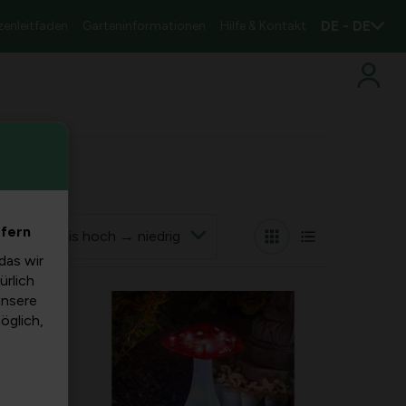
DE - DE
zenleitfaden
Garteninformationen
Hilfe & Kontakt
efern
nach
das wir
ürlich
unsere
möglich,