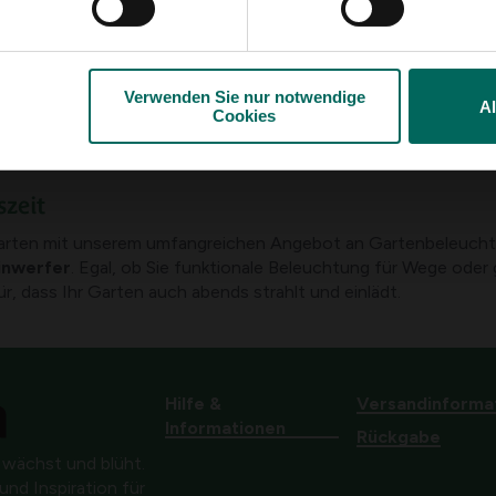
Verwenden Sie nur notwendige
5 - 5 Ergebnis(e) geze
A
Cookies
An der Tür
szeit
 Garten mit unserem umfangreichen Angebot an Gartenbeleuch
inwerfer
. Egal, ob Sie funktionale Beleuchtung für Wege oder
, dass Ihr Garten auch abends strahlt und einlädt.
Hilfe &
Versandinforma
Informationen
Rückgabe
 wächst und blüht.
nd Inspiration für