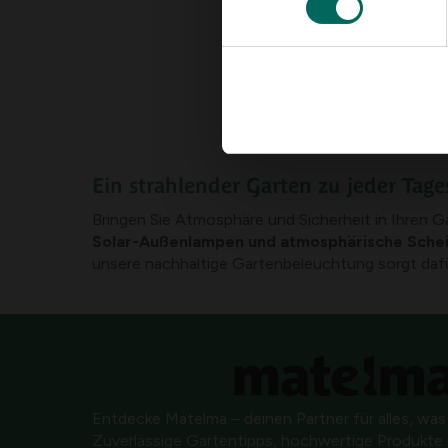
Ein strahlender Garten zu jeder Tage
Bringen Sie Atmosphäre und Sicherheit in Ihren
Solar-Außenlampen und atmosphärische Sche
unsere nachhaltige Gartenbeleuchtung sorgt dafür
Entdecke Matelma – deinen Partner für alles, was
Zuverlässige Gartentipps, hochwertige Produkte u