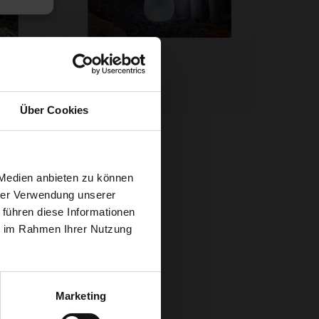
r
Balise-Solarpilz
29,
99
Über Cookies
 Medien anbieten zu können
hrer Verwendung unserer
 führen diese Informationen
ie im Rahmen Ihrer Nutzung
Marketing