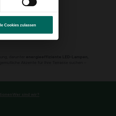
igt
lle Cookies zulassen
tung, darunter
energieeffiziente LED-Lampen,
 gemütliche Akzente für Ihre Terrasse suchen –
tionen
Wer sind wir?